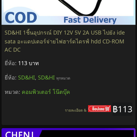
SD&HI 1ชิ้นอุปกรณ์ DIY 12V 5V 2A USB ไปยัง ide
sata อะแดปเตอร์จ่ายไฟฮาร์ดไดรฟ์ hdd CD-ROM
AC DC
ยี่ห้อ:
113 บาท
ยี่ห้อ:
SD&HI
,
SD&HI
ทุกหมวด
หมวด:
คอมพิวเตอร์ โน๊ตบุ๊ค
฿113
รายละเอียด &