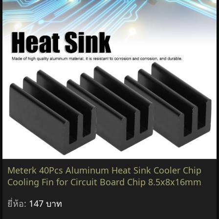
Meterk 40Pcs Aluminum Heat Sink Cooler Chip
Cooling Fin for Circuit Board Chip 8.5x8x16mm
ยี่ห้อ:
147 บาท