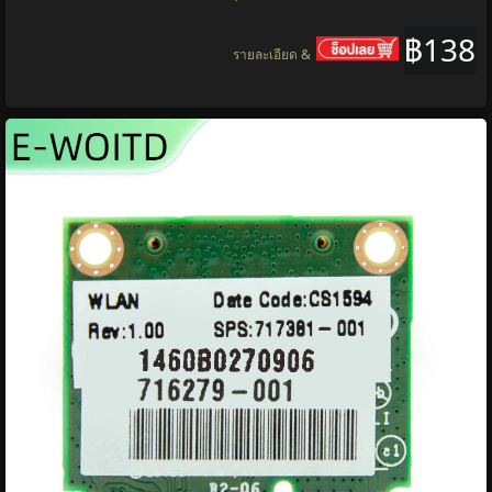
฿138
รายละเอียด &