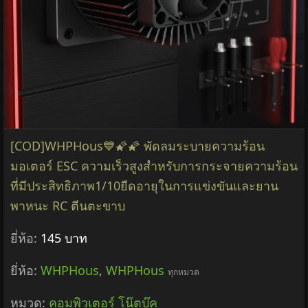
[COD]WHPHous💙🌠🌠 พัดลมระบายความร้อน
มอเตอร์ ESC ความเร็วสูงสำหรับการกระจายความร้อน
ที่มีประสิทธิภาพ1/10ยืดอายุในการแข่งขันและยาน
พาหนะ RC ตีนตะขาบ
ยี่ห้อ:
145 บาท
ยี่ห้อ:
WHPHous
,
WHPHous
ทุกหมวด
หมวด:
คอมพิวเตอร์ โน๊ตบุ๊ค