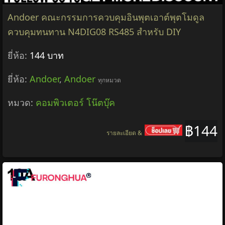
Andoer คณะกรรมการควบคุมอินพุตเอาต์พุตโมดูล
ควบคุมทนทาน N4DIG08 RS485 สำหรับ DIY
ยี่ห้อ:
144 บาท
ยี่ห้อ:
Andoer
,
Andoer
ทุกหมวด
หมวด:
คอมพิวเตอร์ โน๊ตบุ๊ค
฿144
รายละเอียด &