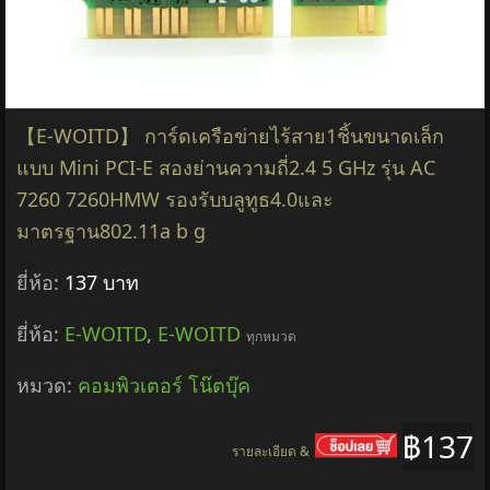
【E-WOITD】 การ์ดเครือข่ายไร้สาย1ชิ้นขนาดเล็ก
แบบ Mini PCI-E สองย่านความถี่2.4 5 GHz รุ่น AC
7260 7260HMW รองรับบลูทูธ4.0และ
มาตรฐาน802.11a b g
ยี่ห้อ:
137 บาท
ยี่ห้อ:
E-WOITD
,
E-WOITD
ทุกหมวด
หมวด:
คอมพิวเตอร์ โน๊ตบุ๊ค
฿137
รายละเอียด &