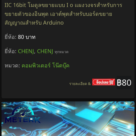
IIC 16bit โมดูลขยายแบบ I o แผงวงจรสำหรับการ
ขยายตัวของอินพุต เอาต์พุตสำหรับบอร์ดขยาย
สัญญาณสำหรับ Arduino
ยี่ห้อ:
80 บาท
ยี่ห้อ:
CHENJ
,
CHENJ
ทุกหมวด
หมวด:
คอมพิวเตอร์ โน๊ตบุ๊ค
฿80
รายละเอียด &