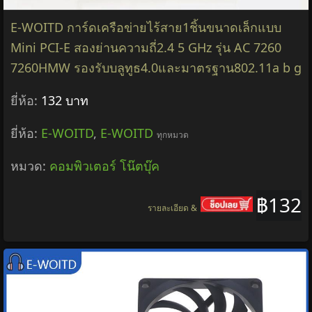
E-WOITD การ์ดเครือข่ายไร้สาย1ชิ้นขนาดเล็กแบบ
Mini PCI-E สองย่านความถี่2.4 5 GHz รุ่น AC 7260
7260HMW รองรับบลูทูธ4.0และมาตรฐาน802.11a b g
ยี่ห้อ:
132 บาท
ยี่ห้อ:
E-WOITD
,
E-WOITD
ทุกหมวด
หมวด:
คอมพิวเตอร์ โน๊ตบุ๊ค
฿132
รายละเอียด &