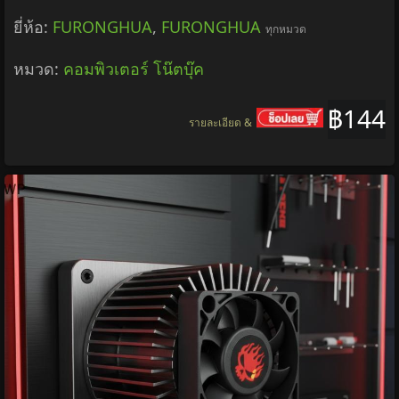
ยี่ห้อ:
FURONGHUA
,
FURONGHUA
ทุกหมวด
หมวด:
คอมพิวเตอร์ โน๊ตบุ๊ค
฿144
รายละเอียด &