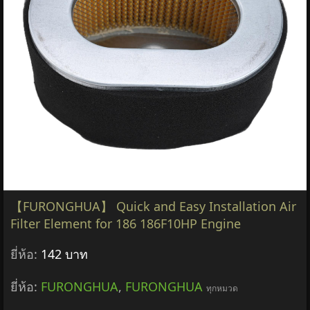
【FURONGHUA】 Quick and Easy Installation Air
Filter Element for 186 186F10HP Engine
ยี่ห้อ:
142 บาท
ยี่ห้อ:
FURONGHUA
,
FURONGHUA
ทุกหมวด