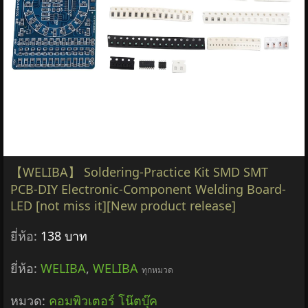
【WELIBA】 Soldering-Practice Kit SMD SMT
PCB-DIY Electronic-Component Welding Board-
LED [not miss it][New product release]
ยี่ห้อ:
138 บาท
ยี่ห้อ:
WELIBA
,
WELIBA
ทุกหมวด
หมวด:
คอมพิวเตอร์ โน๊ตบุ๊ค