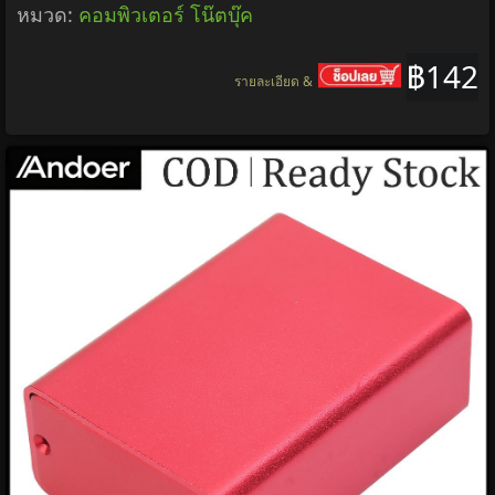
หมวด:
คอมพิวเตอร์ โน๊ตบุ๊ค
฿142
รายละเอียด &