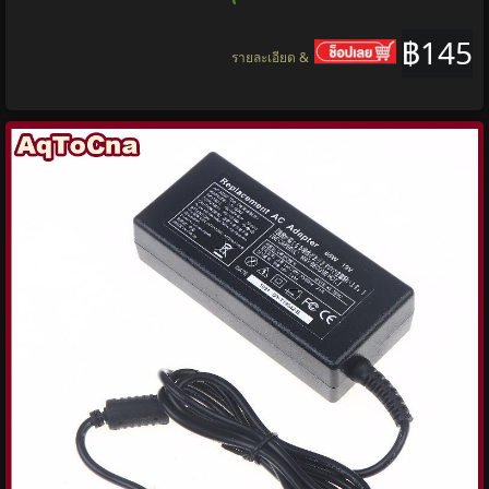
฿145
รายละเอียด &