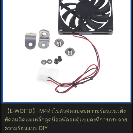
【E-WOITD】 M4ทั่วไปตัวพัดลมจมความร้อนแนวตั้ง
พัดลมติดแม่เหล็กดูดน็อตพัดลมตู้แบบคงที่การกระจาย
ความร้อนแบบ DIY