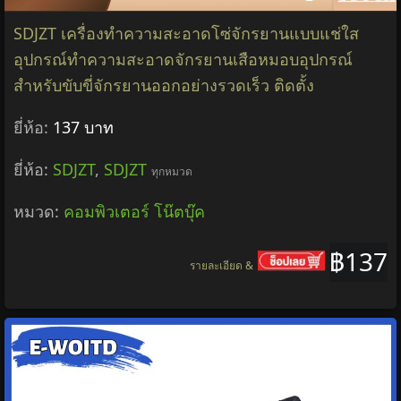
SDJZT เครื่องทำความสะอาดโซ่จักรยานแบบแช่ใส
อุปกรณ์ทำความสะอาดจักรยานเสือหมอบอุปกรณ์
สำหรับขับขี่จักรยานออกอย่างรวดเร็ว ติดตั้ง
ยี่ห้อ:
137 บาท
ยี่ห้อ:
SDJZT
,
SDJZT
ทุกหมวด
หมวด:
คอมพิวเตอร์ โน๊ตบุ๊ค
฿137
รายละเอียด &