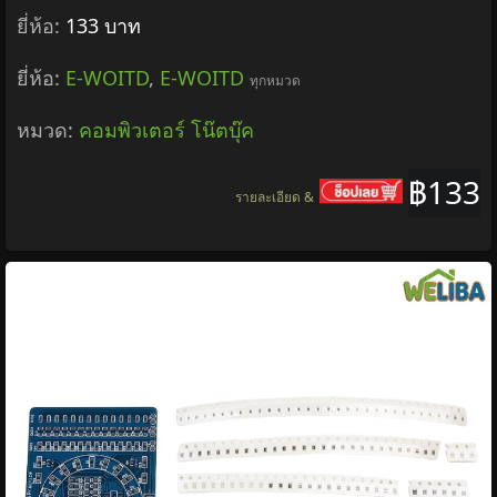
ยี่ห้อ:
133 บาท
ยี่ห้อ:
E-WOITD
,
E-WOITD
ทุกหมวด
หมวด:
คอมพิวเตอร์ โน๊ตบุ๊ค
฿133
รายละเอียด &