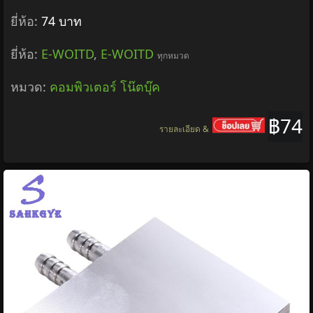
ยี่ห้อ:
74 บาท
ยี่ห้อ:
E-WOITD
,
E-WOITD
ทุกหมวด
หมวด:
คอมพิวเตอร์ โน๊ตบุ๊ค
฿74
รายละเอียด &