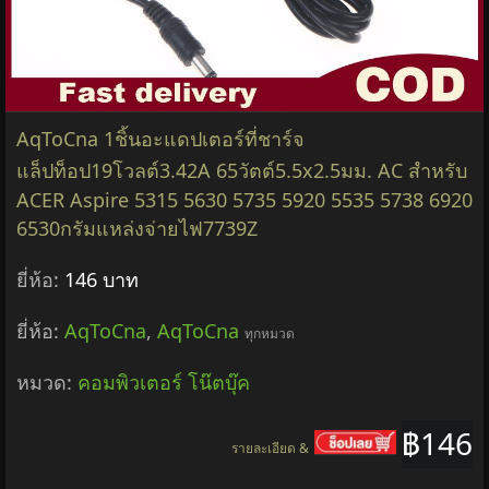
AqToCna 1ชิ้นอะแดปเตอร์ที่ชาร์จ
แล็ปท็อป19โวลต์3.42A 65วัตต์5.5x2.5มม. AC สำหรับ
ACER Aspire 5315 5630 5735 5920 5535 5738 6920
6530กรัมแหล่งจ่ายไฟ7739Z
ยี่ห้อ:
146 บาท
ยี่ห้อ:
AqToCna
,
AqToCna
ทุกหมวด
หมวด:
คอมพิวเตอร์ โน๊ตบุ๊ค
฿146
รายละเอียด &