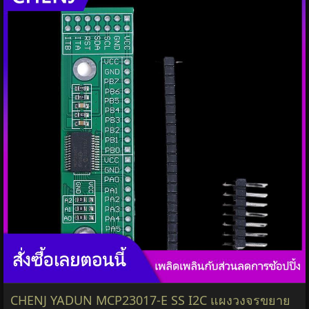
CHENJ YADUN MCP23017-E SS I2C แผงวงจรขยาย