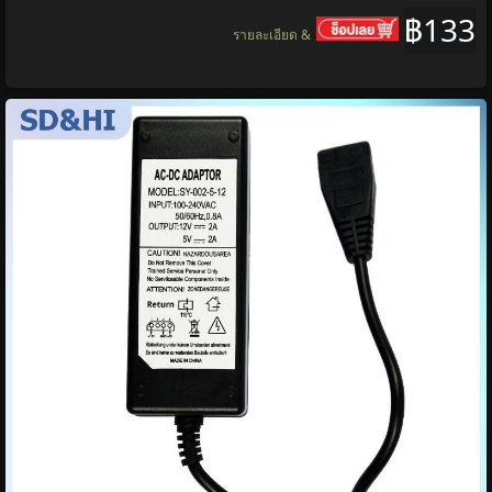
฿133
รายละเอียด &