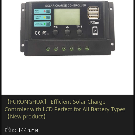
【FURONGHUA】 Efficient Solar Charge
Controler with LCD Perfect for All Battery Types
【New product】
ยี่ห้อ:
144 บาท