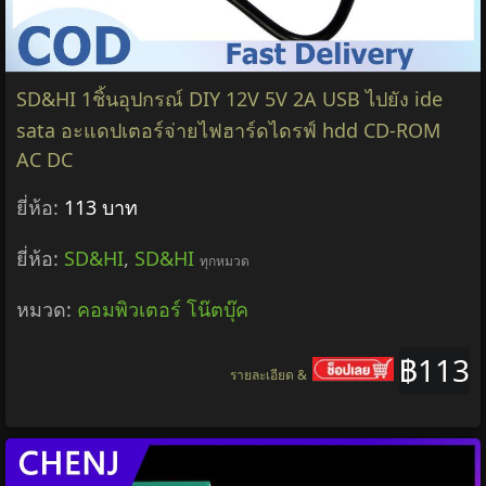
SD&HI 1ชิ้นอุปกรณ์ DIY 12V 5V 2A USB ไปยัง ide
sata อะแดปเตอร์จ่ายไฟฮาร์ดไดรฟ์ hdd CD-ROM
AC DC
ยี่ห้อ:
113 บาท
ยี่ห้อ:
SD&HI
,
SD&HI
ทุกหมวด
หมวด:
คอมพิวเตอร์ โน๊ตบุ๊ค
฿113
รายละเอียด &