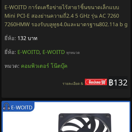
E-WOITD การ์ดเครือข่ายไร้สาย1ชิ้นขนาดเล็กแบบ
Mini PCI-E สองย่านความถี่2.4 5 GHz รุ่น AC 7260
7260HMW รองรับบลูทูธ4.0และมาตรฐาน802.11a b g
ยี่ห้อ:
132 บาท
ยี่ห้อ:
E-WOITD
,
E-WOITD
ทุกหมวด
หมวด:
คอมพิวเตอร์ โน๊ตบุ๊ค
฿132
รายละเอียด &