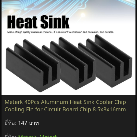
Meterk 40Pcs Aluminum Heat Sink Cooler Chip
Cooling Fin for Circuit Board Chip 8.5x8x16mm
ยี่ห้อ:
147 บาท
ยี่ห้อ:
Meterk
,
Meterk