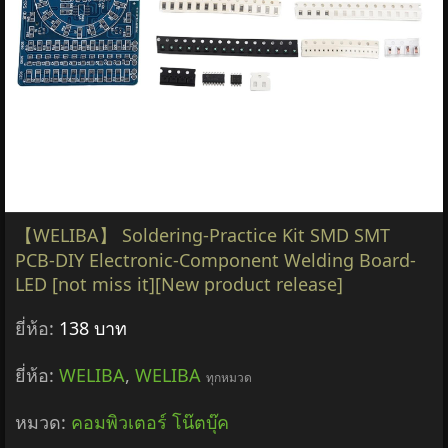
【WELIBA】 Soldering-Practice Kit SMD SMT
PCB-DIY Electronic-Component Welding Board-
LED [not miss it][New product release]
ยี่ห้อ:
138 บาท
ยี่ห้อ:
WELIBA
,
WELIBA
ทุกหมวด
หมวด:
คอมพิวเตอร์ โน๊ตบุ๊ค