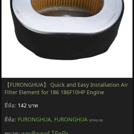
【FURONGHUA】 Quick and Easy Installation Air
Filter Element for 186 186F10HP Engine
ยี่ห้อ:
142 บาท
ยี่ห้อ:
FURONGHUA
,
FURONGHUA
ทุกหมวด
หมวด:
คอมพิวเตอร์ โน๊ตบุ๊ค