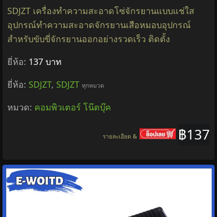
SDJZT เครื่องทำความสะอาดโซ่จักรยานแบบแช่ใส
อุปกรณ์ทำความสะอาดจักรยานเสือหมอบอุปกรณ์
สำหรับขับขี่จักรยานออกอย่างรวดเร็ว ติดตั้ง
ยี่ห้อ:
137 บาท
ยี่ห้อ:
SDJZT
,
SDJZT
ทุกหมวด
หมวด:
คอมพิวเตอร์ โน๊ตบุ๊ค
฿137
รายละเอียด &