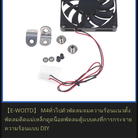
【E-WOITD】 M4ทั่วไปตัวพัดลมจมความร้อนแนวตั้ง
พัดลมติดแม่เหล็กดูดน็อตพัดลมตู้แบบคงที่การกระจาย
ความร้อนแบบ DIY