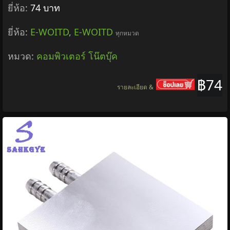
ยี่ห้อ:
74 บาท
ยี่ห้อ:
E-WOITD
,
E-WOITD
ทุกหมวด
หมวด:
คอมพิวเตอร์ โน๊ตบุ๊ค
฿74
รายละเอียด &