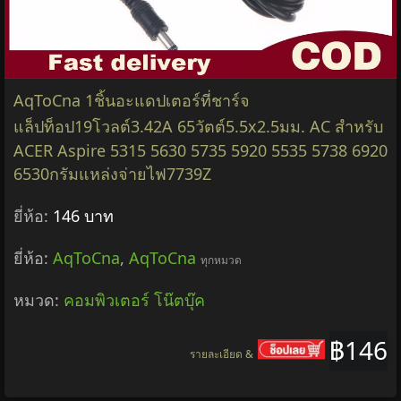
AqToCna 1ชิ้นอะแดปเตอร์ที่ชาร์จ
แล็ปท็อป19โวลต์3.42A 65วัตต์5.5x2.5มม. AC สำหรับ
ACER Aspire 5315 5630 5735 5920 5535 5738 6920
6530กรัมแหล่งจ่ายไฟ7739Z
ยี่ห้อ:
146 บาท
ยี่ห้อ:
AqToCna
,
AqToCna
ทุกหมวด
หมวด:
คอมพิวเตอร์ โน๊ตบุ๊ค
฿146
รายละเอียด &