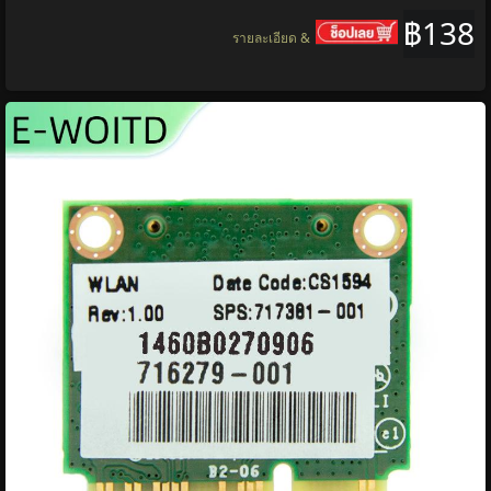
฿138
รายละเอียด &