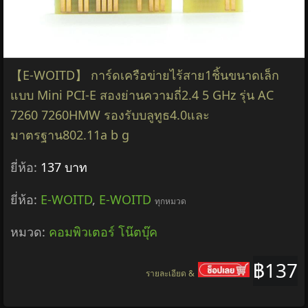
【E-WOITD】 การ์ดเครือข่ายไร้สาย1ชิ้นขนาดเล็ก
แบบ Mini PCI-E สองย่านความถี่2.4 5 GHz รุ่น AC
7260 7260HMW รองรับบลูทูธ4.0และ
มาตรฐาน802.11a b g
ยี่ห้อ:
137 บาท
ยี่ห้อ:
E-WOITD
,
E-WOITD
ทุกหมวด
หมวด:
คอมพิวเตอร์ โน๊ตบุ๊ค
฿137
รายละเอียด &