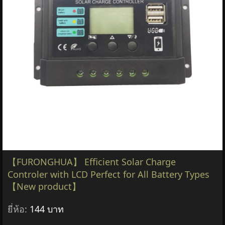
【FURONGHUA】 Efficient Solar Charge
Controler with LCD Perfect for All Battery Types
【New product】
ยี่ห้อ:
144 บาท