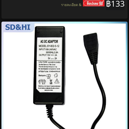
฿133
รายละเอียด &