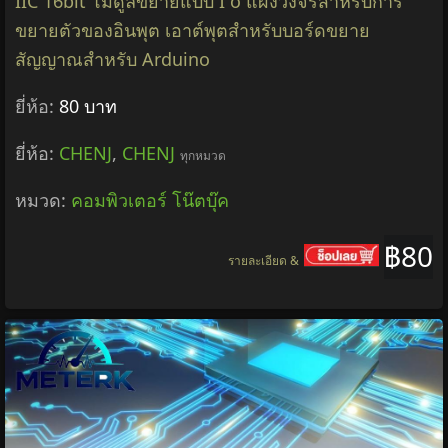
IIC 16bit โมดูลขยายแบบ I o แผงวงจรสำหรับการ
ขยายตัวของอินพุต เอาต์พุตสำหรับบอร์ดขยาย
สัญญาณสำหรับ Arduino
ยี่ห้อ:
80 บาท
ยี่ห้อ:
CHENJ
,
CHENJ
ทุกหมวด
หมวด:
คอมพิวเตอร์ โน๊ตบุ๊ค
฿80
รายละเอียด &