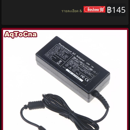
฿145
รายละเอียด &