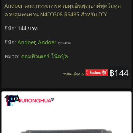
Andoer คณะกรรมการควบคุมอินพุตเอาต์พุตโมดูล
ควบคุมทนทาน N4DIG08 RS485 สำหรับ DIY
ยี่ห้อ:
144 บาท
ยี่ห้อ:
Andoer
,
Andoer
ทุกหมวด
หมวด:
คอมพิวเตอร์ โน๊ตบุ๊ค
฿144
รายละเอียด &