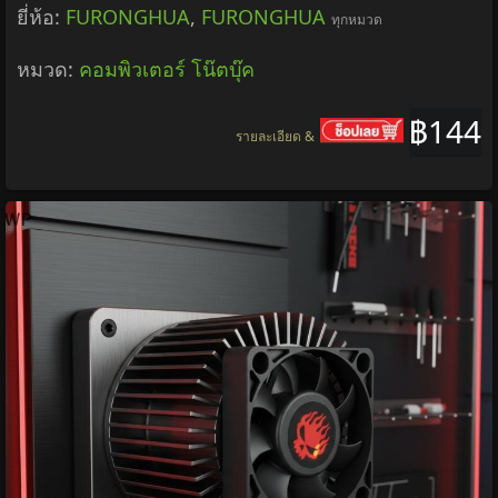
ยี่ห้อ:
FURONGHUA
,
FURONGHUA
ทุกหมวด
หมวด:
คอมพิวเตอร์ โน๊ตบุ๊ค
฿144
รายละเอียด &