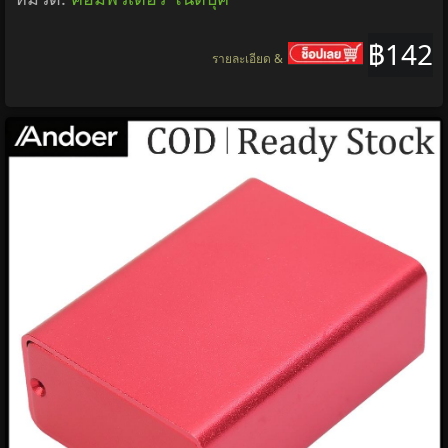
฿142
รายละเอียด &