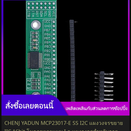
CHENJ YADUN MCP23017-E SS I2C แผงวงจรขยาย