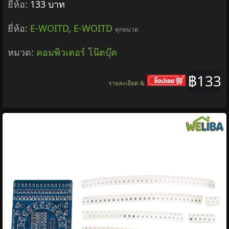
ยี่ห้อ:
133 บาท
ยี่ห้อ:
E-WOITD
,
E-WOITD
ทุกหมวด
หมวด:
คอมพิวเตอร์ โน๊ตบุ๊ค
฿133
รายละเอียด &