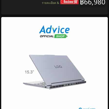
฿66,980
รายละเอียด &