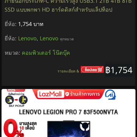
ภายนอกประเภท-C ความเร็วสูง USB3.1 2TB 4TB 8TB
SSD แบบพกพา HD ฮาร์ดดิสก์สำหรับแล็ปท็อป
ยี่ห้อ:
1,754 บาท
ยี่ห้อ:
Lenovo
,
Lenovo
ทุกหมวด
หมวด:
คอมพิวเตอร์ โน๊ตบุ๊ค
฿1,754
รายละเอียด &