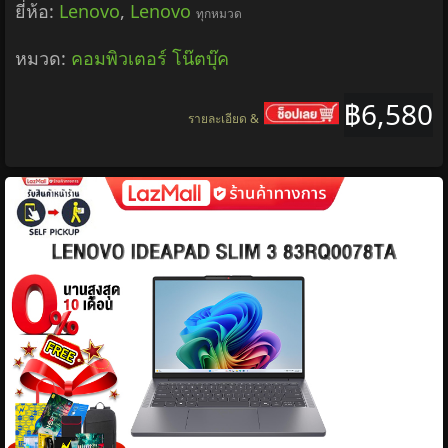
[0% Installment for 6 Months]Lenovo Loq 32Q-10
(68F7Gac1Th) 31.5" Monitor (Va Qhd 180Hz)/3
Years Warranty
ยี่ห้อ:
6,580 บาท