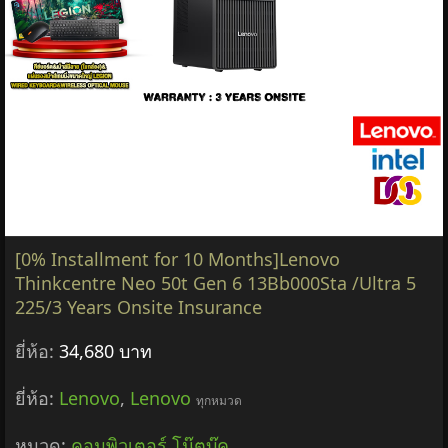
ยี่ห้อ:
73,980 บาท
ยี่ห้อ:
Lenovo
,
Lenovo
ทุกหมวด
หมวด:
คอมพิวเตอร์ โน๊ตบุ๊ค
฿73,980
รายละเอียด &