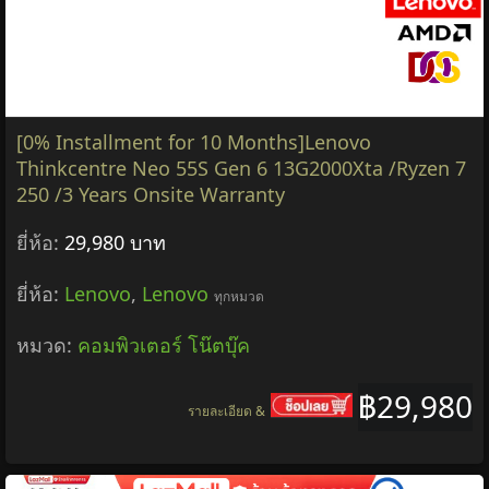
฿34,680
รายละเอียด &