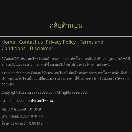
[0% Installment for 10 Months]Lenovo Ideapad
Slim 3 82Xq01Mnta /Ryzen 3 30/2 Years Premium
Care Insurance
ยี่ห้อ:
23,990 บาท
ยี่ห้อ:
Lenovo
,
Lenovo
ทุกหมวด
หมวด:
คอมพิวเตอร์ โน๊ตบุ๊ค
฿23,990
รายละเอียด &
ดูทั้งหมด 914 รายการ