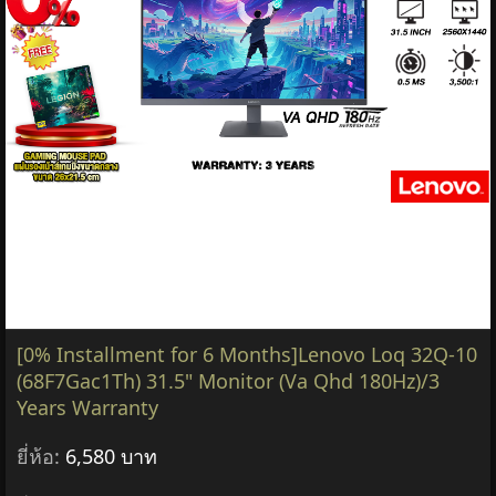
91E7001Jta /Ultra 5 325/3 Years Premium Care
Insurance
ยี่ห้อ:
41,880 บาท
ยี่ห้อ:
Lenovo
,
Lenovo
ทุกหมวด
หมวด:
คอมพิวเตอร์ โน๊ตบุ๊ค
฿41,880
รายละเอียด &