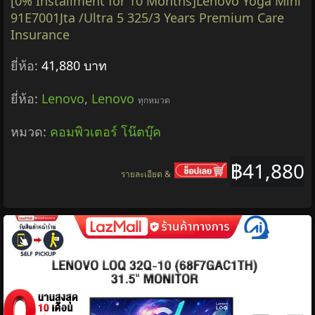
[0% Installment for 10 Months]Lenovo Yoga Mini