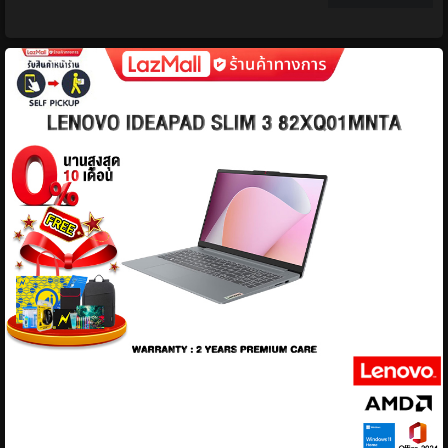
[0% Installment for 10 Months]Lenovo Ideapad
Slim 3 83Rq0078Ta /Core 5 320/2 Years Premium
Care Insurance
ยี่ห้อ:
28,480 บาท
ยี่ห้อ:
Lenovo
,
Lenovo
ทุกหมวด
หมวด:
คอมพิวเตอร์ โน๊ตบุ๊ค
฿28,480
รายละเอียด &