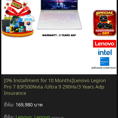
[0% Installment for 10 Months]Lenovo Legion
Pro 7 83F500Nvta /Ultra 9 290Hx/3 Years Adp
Insurance
ยี่ห้อ:
169,980 บาท
ยี่ห้อ:
Lenovo
,
Lenovo
ทุกหมวด