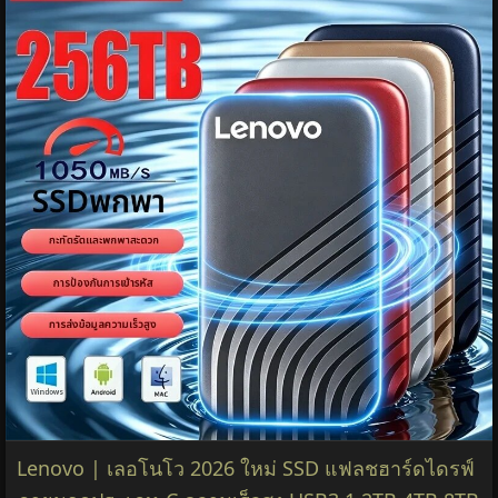
Lenovo | เลอโนโว 2026 ใหม่ SSD แฟลชฮาร์ดไดรฟ์