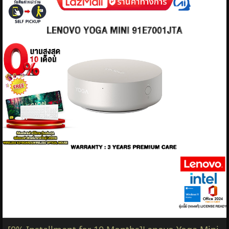
[0% Installment for 10 Months]Lenovo
Thinkcentre Neo 55S Gen 6 13G2000Xta /Ryzen 7
250 /3 Years Onsite Warranty
ยี่ห้อ:
29,980 บาท
ยี่ห้อ:
Lenovo
,
Lenovo
ทุกหมวด
หมวด:
คอมพิวเตอร์ โน๊ตบุ๊ค
฿29,980
รายละเอียด &