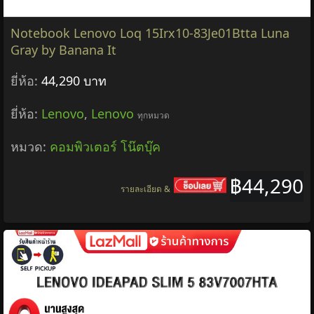
Notebook Lenovo Loq 15Irx10-83Je01Btta Luna
Gray by Banana It
ยี่ห้อ:
44,290 บาท
ยี่ห้อ:
Lenovo
,
Lenovo
ทุกหมวด
หมวด:
คอมพิวเตอร์ โน๊ตบุ๊ค
฿44,290
รายละเอียด &