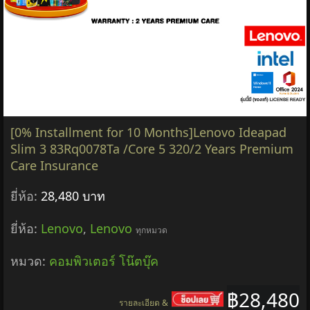
ยี่ห้อ:
Lenovo
,
Lenovo
ทุกหมวด
หมวด:
คอมพิวเตอร์ โน๊ตบุ๊ค
฿6,580
รายละเอียด &