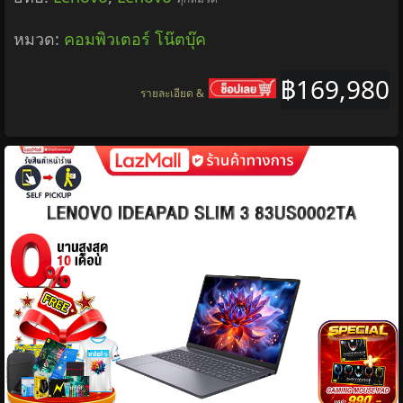
หมวด:
คอมพิวเตอร์ โน๊ตบุ๊ค
฿169,980
รายละเอียด &