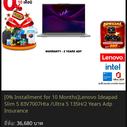
[0% Installment for 10 Months]Lenovo Ideapad
Slim 5 83V7007Hta /Ultra 5 135H/2 Years Adp
Insurance
ยี่ห้อ:
36,680 บาท