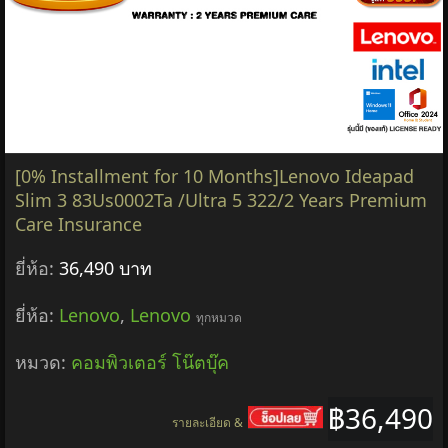
[0% Installment for 10 Months]Lenovo Ideapad
Slim 3 83Us0002Ta /Ultra 5 322/2 Years Premium
Care Insurance
ยี่ห้อ:
36,490 บาท
ยี่ห้อ:
Lenovo
,
Lenovo
ทุกหมวด
หมวด:
คอมพิวเตอร์ โน๊ตบุ๊ค
฿36,490
รายละเอียด &