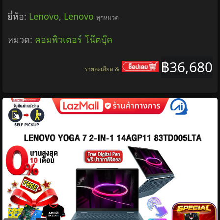
ยี่ห้อ:
Lenovo
,
Lenovo
ทุกหมวด
หมวด:
คอมพิวเตอร์ โน๊ตบุ๊ค
฿36,680
รายละเอียด &