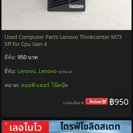
Used Computer Parts Lenovo Thinkcenter M73
Sff for Cpu Gen 4
ยี่ห้อ:
950 บาท
ยี่ห้อ:
Lenovo
,
Lenovo
ทุกหมวด
หมวด:
คอมพิวเตอร์ โน๊ตบุ๊ค
฿950
รายละเอียด &