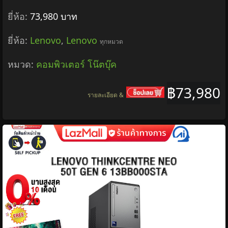
[0% Installment for 10 Months]Lenovo Legion 5
83Q6005Bta /Ryzen Ai 9 465/3 Years Adp
Insurance