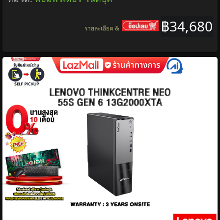
[0% Installment for 10 Months]Lenovo
Thinkcentre Neo 50t Gen 6 13Bb000Sta /Ultra 5
225/3 Years Onsite Insurance
ยี่ห้อ:
34,680 บาท
ยี่ห้อ:
Lenovo
,
Lenovo
ทุกหมวด
หมวด:
คอมพิวเตอร์ โน๊ตบุ๊ค