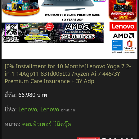
[0% Installment for 10 Months]Lenovo Yoga 7 2-
in-1 14Agp11 83Td005Lta /Ryzen Ai 7 445/3Y
Premium Care Insurance + 3Y Adp
ยี่ห้อ:
66,980 บาท
ยี่ห้อ:
Lenovo
,
Lenovo
ทุกหมวด
หมวด:
คอมพิวเตอร์ โน๊ตบุ๊ค