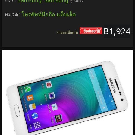
ทุกหมวด
หมวด:
โทรศัพท์มือถือ แท็บเล็ต
฿1,924
รายละเอียด &