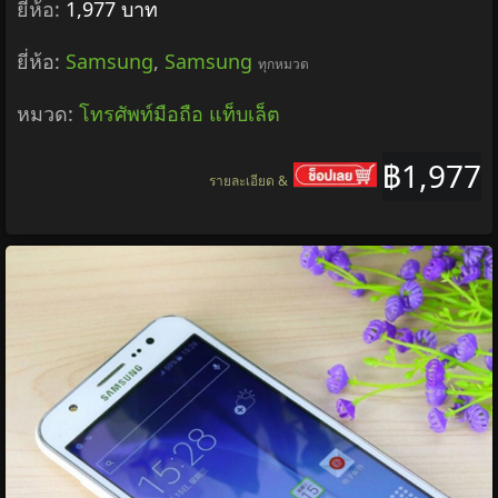
ยี่ห้อ:
1,977 บาท
ยี่ห้อ:
Samsung
,
Samsung
ทุกหมวด
หมวด:
โทรศัพท์มือถือ แท็บเล็ต
฿1,977
รายละเอียด &