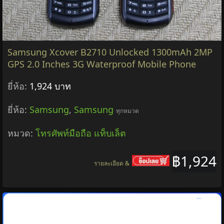
Samsung Xcover B2710 Unlocked 1300mAh 2MP
GPS 2.0 Inches 3G Waterproof Mobile Phone
ยี่ห้อ:
1,924 บาท
ยี่ห้อ:
Samsung
,
Samsung
ทุกหมวด
หมวด:
โทรศัพท์มือถือ แท็บเล็ต
฿1,924
รายละเอียด &