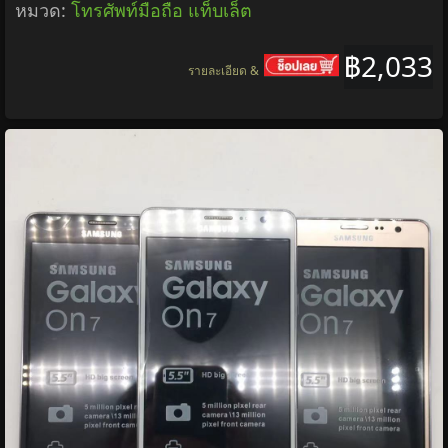
หมวด:
โทรศัพท์มือถือ แท็บเล็ต
฿2,033
รายละเอียด &