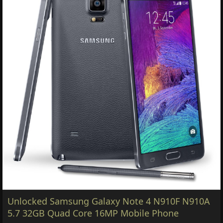
Unlocked Samsung Galaxy Note 4 N910F N910A
5.7 32GB Quad Core 16MP Mobile Phone