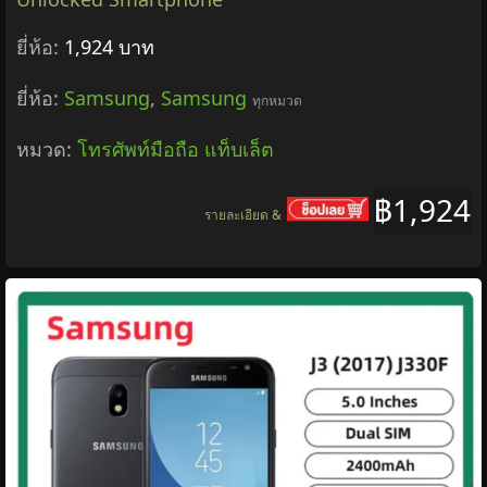
ยี่ห้อ:
1,924 บาท
ยี่ห้อ:
Samsung
,
Samsung
ทุกหมวด
หมวด:
โทรศัพท์มือถือ แท็บเล็ต
฿1,924
รายละเอียด &