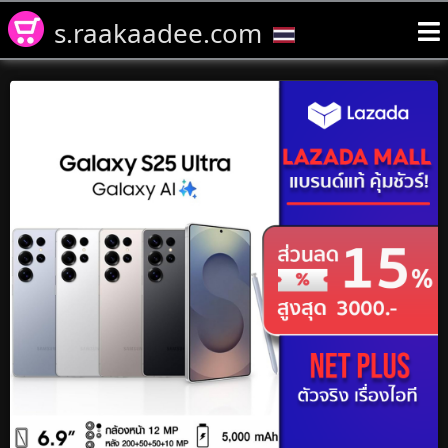
s.raakaadee.com