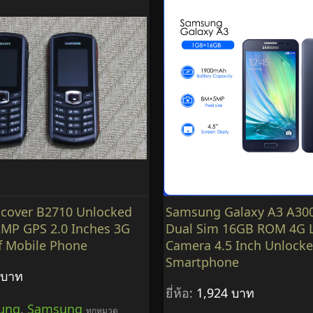
cover B2710 Unlocked
Samsung Galaxy A3 A300
MP GPS 2.0 Inches 3G
Dual Sim 16GB ROM 4G 
f Mobile Phone
Camera 4.5 Inch Unlock
Smartphone
 บาท
ยี่ห้อ:
1,924 บาท
ung
,
Samsung
ทุกหมวด