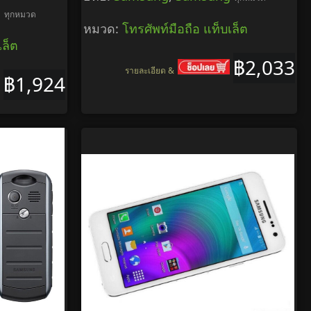
g
ทุกหมวด
หมวด:
โทรศัพท์มือถือ แท็บเล็ต
เล็ต
฿2,033
รายละเอียด &
฿1,924