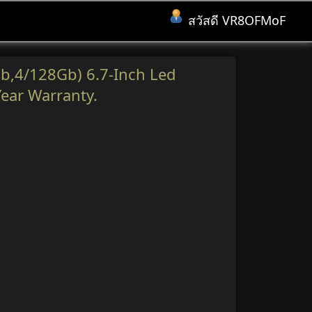
สวัสดี VR8OFMoF
b,4/128Gb) 6.7-Inch Led
Year Warranty.