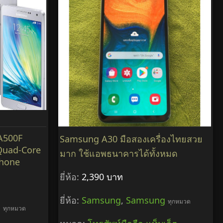
A500F
Samsung A30 มือสองเครื่องไทยสวย
Quad-Core
มาก ใช้แอพธนาคารได้ทั้งหมด
phone
ยี่ห้อ:
2,390 บาท
ยี่ห้อ:
Samsung
,
Samsung
ทุกหมวด
g
ทุกหมวด