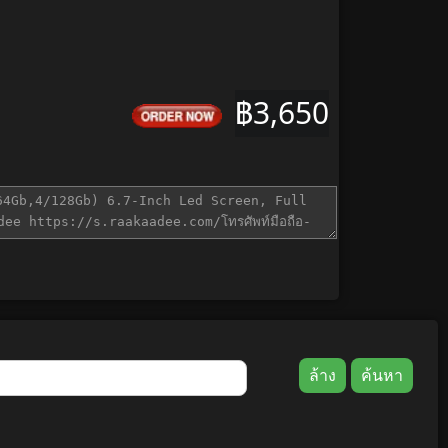
฿3,650