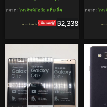
หมวด:
โทรศัพท์มือถือ แท็บเล็ต
หมวด:
โทรศ
฿2,338
รายละเอียด &
รายละ