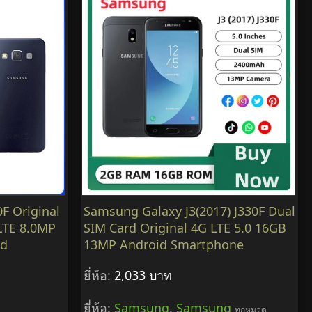
F Original
Samsung Galaxy J3(2017) J330F Dual
LTE 8.0MP
SIM Card Original 4G LTE 5.0 16GB
ed
13MP Android Smartphone
ยี่ห้อ:
2,033 บาท
ยี่ห้อ:
Samsung
,
Samsung
ทุกหมวด