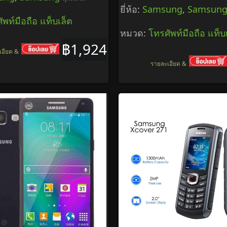
ยี่ห้อ:
Samsung
,
Samsun
ัพท์มือถือ แท็บเล็ต
หมวด:
โทรศัพท์มือถือ แท็บ
฿1,924
เอียด &
รายละเอียด &