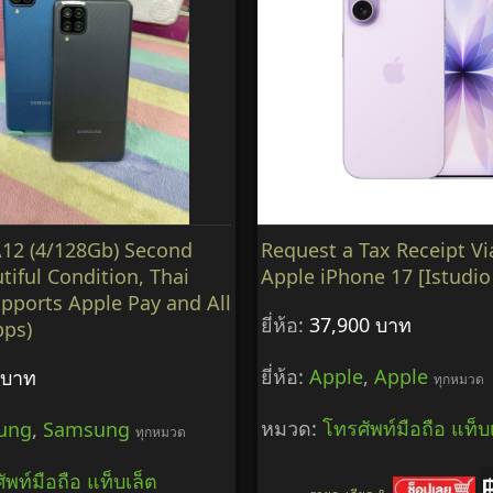
12 (4/128Gb) Second
Request a Tax Receipt Vi
tiful Condition, Thai
Apple iPhone 17 [Istudio
upports Apple Pay and All
ยี่ห้อ:
37,900 บาท
pps)
ยี่ห้อ:
Apple
,
Apple
 บาท
ทุกหมวด
หมวด:
โทรศัพท์มือถือ แท็บ
ung
,
Samsung
ทุกหมวด
ัพท์มือถือ แท็บเล็ต