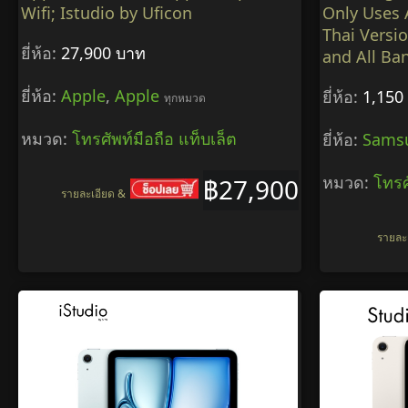
Wifi; Istudio by Uficon
Only Uses A
Thai Versi
ยี่ห้อ:
27,900 บาท
and All Ba
ยี่ห้อ:
Apple
,
Apple
ยี่ห้อ:
1,150
ทุกหมวด
หมวด:
โทรศัพท์มือถือ แท็บเล็ต
ยี่ห้อ:
Sams
หมวด:
โทรศ
฿27,900
รายละเอียด &
รายละ