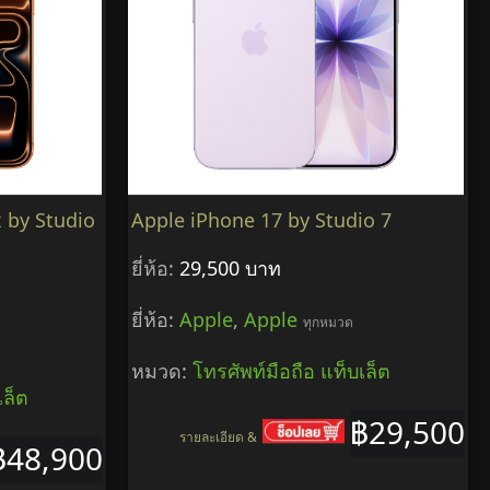
 by Studio
Apple iPhone 17 by Studio 7
ยี่ห้อ:
29,500 บาท
ยี่ห้อ:
Apple
,
Apple
ทุกหมวด
หมวด:
โทรศัพท์มือถือ แท็บเล็ต
เล็ต
฿29,500
รายละเอียด &
฿48,900