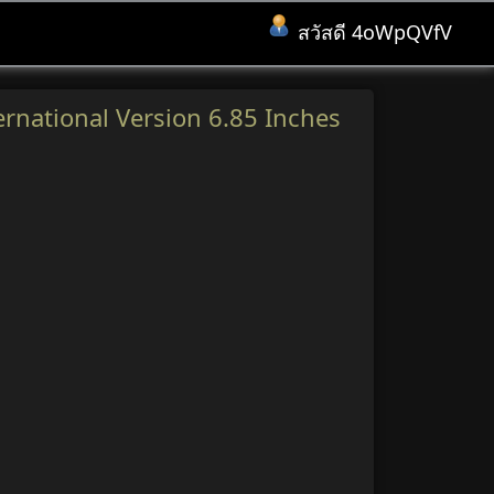
สวัสดี 4oWpQVfV
rnational Version 6.85 Inches