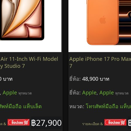
 Air 11-Inch Wi-Fi Model
Apple iPhone 17 Pro Max
y Studio 7
7
0 บาท
ยี่ห้อ:
48,900 บาท
,
Apple
ยี่ห้อ:
Apple
,
Apple
ทุกหมวด
ทุกหมวด
ัพท์มือถือ แท็บเล็ต
หมวด:
โทรศัพท์มือถือ แท็บ
฿27,900
ยด &
รายละเอียด &