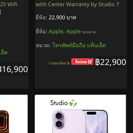
25 Wifi
with Center Warranty by Studio 7
]
ยี่ห้อ:
22,900 บาท
ยี่ห้อ:
Apple
,
Apple
ทุกหมวด
หมวด:
โทรศัพท์มือถือ แท็บเล็ต
เล็ต
฿22,900
รายละเอียด &
฿16,900