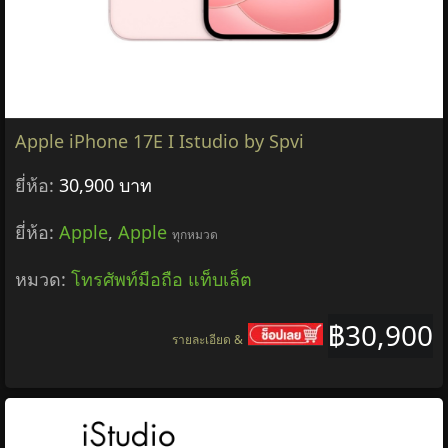
Apple iPhone 17E I Istudio by Spvi
ยี่ห้อ:
30,900 บาท
ยี่ห้อ:
Apple
,
Apple
ทุกหมวด
หมวด:
โทรศัพท์มือถือ แท็บเล็ต
฿30,900
รายละเอียด &