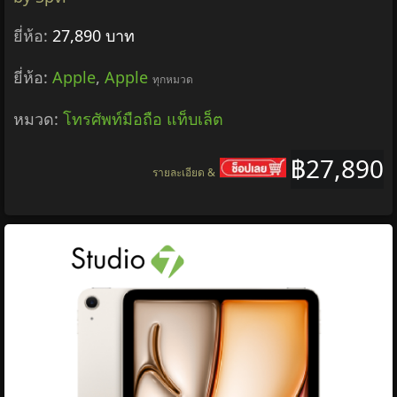
ยี่ห้อ:
27,890 บาท
ยี่ห้อ:
Apple
,
Apple
ทุกหมวด
หมวด:
โทรศัพท์มือถือ แท็บเล็ต
฿27,890
รายละเอียด &