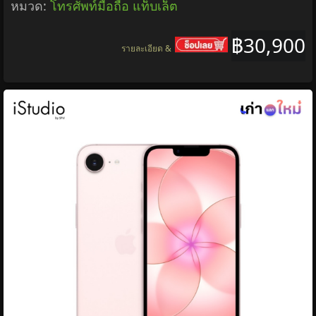
หมวด:
โทรศัพท์มือถือ แท็บเล็ต
฿30,900
รายละเอียด &