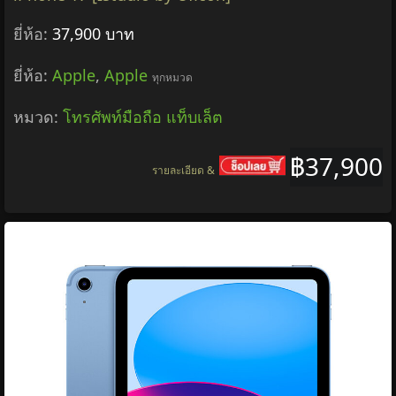
ยี่ห้อ:
37,900 บาท
ยี่ห้อ:
Apple
,
Apple
ทุกหมวด
หมวด:
โทรศัพท์มือถือ แท็บเล็ต
฿37,900
รายละเอียด &