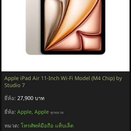
Apple iPad Air 11-Inch Wi-Fi Model (M4 Chip) by
Studio 7
ยี่ห้อ:
27,900 บาท
ยี่ห้อ:
Apple
,
Apple
ทุกหมวด
หมวด:
โทรศัพท์มือถือ แท็บเล็ต