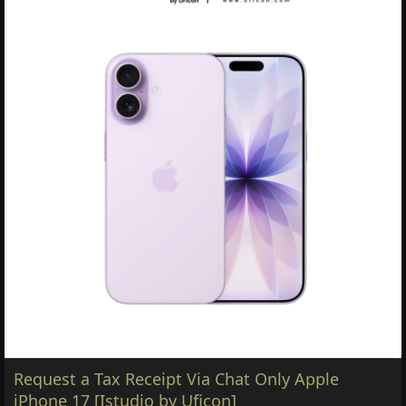
Request a Tax Receipt Via Chat Only Apple
iPhone 17 [Istudio by Uficon]