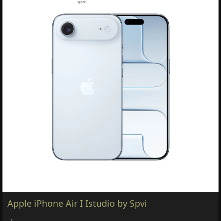
Apple iPhone Air I Istudio by Spvi