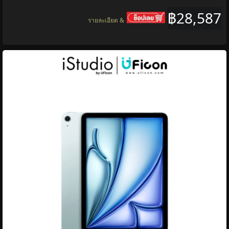
฿28,587
รายละเอียด &