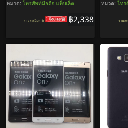
หมวด:
โทรศัพท์มือถือ แท็บเล็ต
หมวด:
โทรศ
฿2,338
รายละเอียด &
รายละ