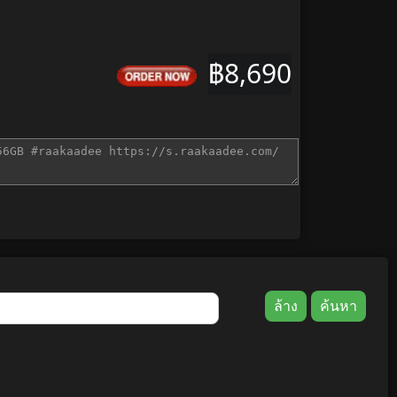
฿8,690