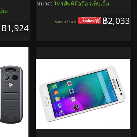
หมวด:
โทรศัพท์มือถือ แท็บเล็ต
เล็ต
฿2,033
รายละเอียด &
฿1,924