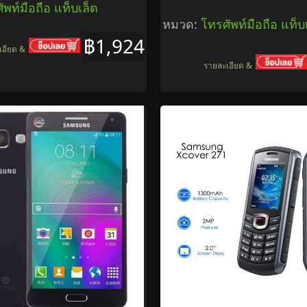
ัพท์มือถือ แท็บเล็ต
หมวด:
โทรศัพท์มือถือ แท็บ
฿1,924
เอียด &
รายละเอียด &