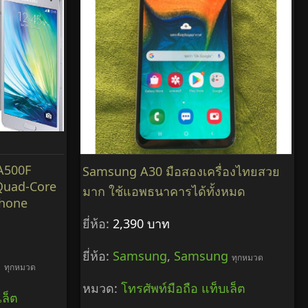
A500F
Samsung A30 มือสองเครื่องไทยสวย
Quad-Core
มาก ใช้แอพธนาคารได้ทั้งหมด
phone
ยี่ห้อ:
2,390 บาท
ยี่ห้อ:
Samsung
,
Samsung
ทุกหมวด
g
ทุกหมวด
หมวด:
โทรศัพท์มือถือ แท็บเล็ต
เล็ต