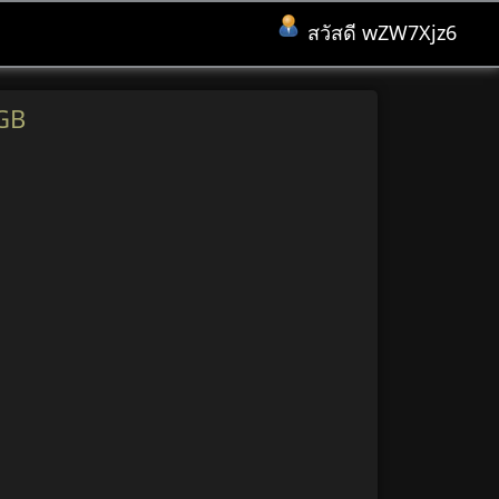
สวัสดี wZW7Xjz6
GB