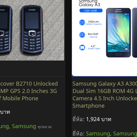
cover B2710 Unlocked
Samsung Galaxy A3 A300
MP GPS 2.0 Inches 3G
Dual Sim 16GB ROM 4G 
f Mobile Phone
Camera 4.5 Inch Unlock
Smartphone
 บาท
ยี่ห้อ:
1,924 บาท
ung
,
Samsung
ทุกหมวด
ยี่ห้อ:
Samsung
,
Samsun