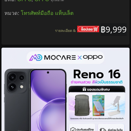
หมวด:
โทรศัพท์มือถือ แท็บเล็ต
฿9,999
รายละเอียด &