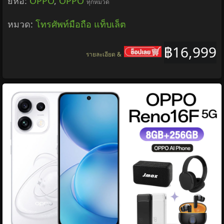
ยี่ห้อ:
OPPO
,
OPPO
ทุกหมวด
หมวด:
โทรศัพท์มือถือ แท็บเล็ต
฿16,999
รายละเอียด &