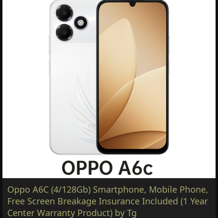
Oppo A6C (4/128Gb) Smartphone, Mobile Phone,
Free Screen Breakage Insurance Included (1 Year
Center Warranty Product) by Tg