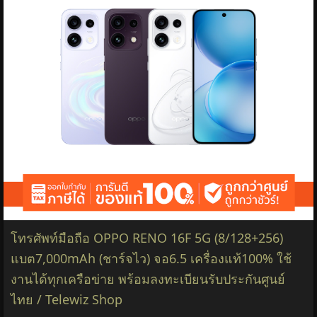
โทรศัพท์มือถือ OPPO RENO 16F 5G (8/128+256)
แบต7,000mAh (ชาร์จไว) จอ6.5 เครื่องแท้100% ใช้
งานได้ทุกเครือข่าย พร้อมลงทะเบียนรับประกันศูนย์
ไทย / Telewiz Shop