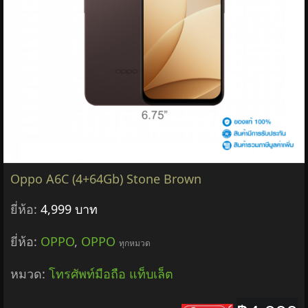
Oppo A6C (4+64Gb) Stone Brown
ยี่ห้อ:
4,999 บาท
ยี่ห้อ:
OPPO
,
OPPO
ทุกหมวด
หมวด:
โทรศัพท์มือถือ แท็บเล็ต