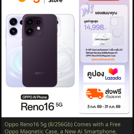
Oppo Reno16 5g (8/256Gb) Comes with a Free
Oppo Magnetic Case, a New Ai Smartphone,