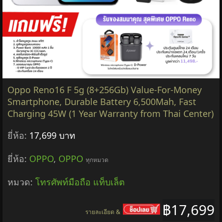
Oppo Reno16 F 5g (8+256Gb) Value-For-Money
Smartphone, Durable Battery 6,500Mah, Fast
Charging 45W (1 Year Warranty from Thai Center)
ยี่ห้อ:
17,699 บาท
ยี่ห้อ:
OPPO
,
OPPO
ทุกหมวด
หมวด:
โทรศัพท์มือถือ แท็บเล็ต
฿17,699
รายละเอียด &