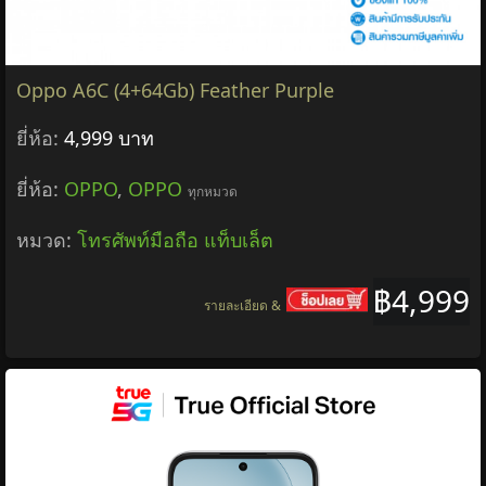
Oppo A6C (4+64Gb) Feather Purple
ยี่ห้อ:
4,999 บาท
ยี่ห้อ:
OPPO
,
OPPO
ทุกหมวด
หมวด:
โทรศัพท์มือถือ แท็บเล็ต
฿4,999
รายละเอียด &