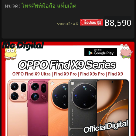
หมวด:
โทรศัพท์มือถือ แท็บเล็ต
฿8,590
รายละเอียด &