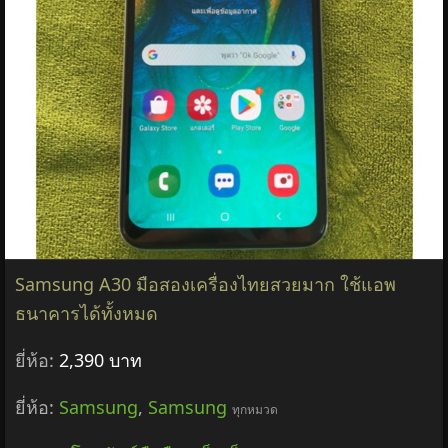
Smartphone
ยี่ห้อ:
2,142 บาท
ยี่ห้อ:
Samsung
,
Samsung
ทุกหมวด
หมวด:
โทรศัพท์มือถือ แท็บเล็ต
฿2,142
รายละเอียด &