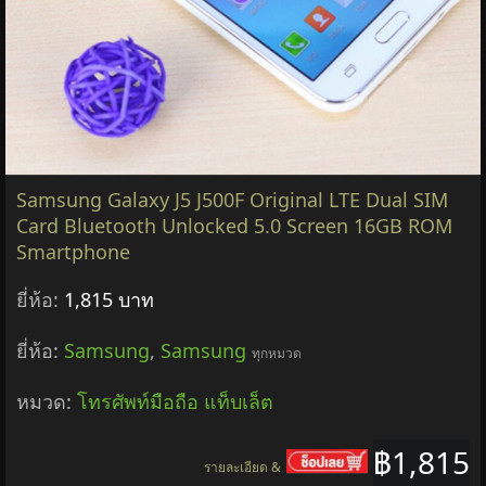
หมวด:
โทรศัพท์มือถือ แท็บเล็ต
฿1,977
รายละเอียด &