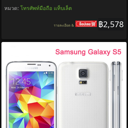
หมวด:
โทรศัพท์มือถือ แท็บเล็ต
฿2,578
รายละเอียด &