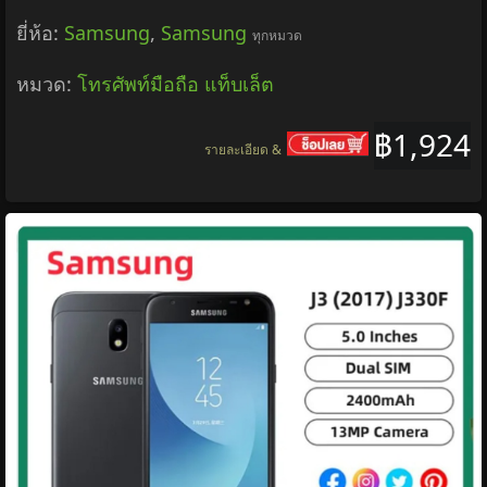
ยี่ห้อ:
Samsung
,
Samsung
ทุกหมวด
หมวด:
โทรศัพท์มือถือ แท็บเล็ต
฿1,924
รายละเอียด &