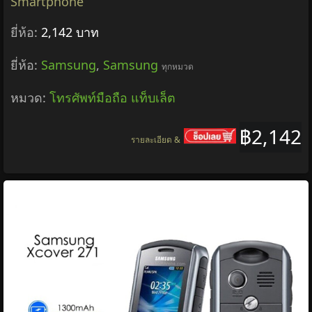
Smartphone
ยี่ห้อ:
2,142 บาท
ยี่ห้อ:
Samsung
,
Samsung
ทุกหมวด
หมวด:
โทรศัพท์มือถือ แท็บเล็ต
฿2,142
รายละเอียด &