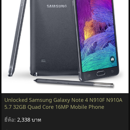
Unlocked Samsung Galaxy Note 4 N910F N910A
5.7 32GB Quad Core 16MP Mobile Phone
ยี่ห้อ:
2,338 บาท