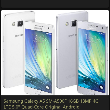
Samsung Galaxy J5 J500F Original LTE Dual SIM
Card Bluetooth Unlocked 5.0 Screen 16GB ROM
Smartphone
ยี่ห้อ:
1,815 บาท
ยี่ห้อ:
Samsung
,
Samsung
ทุกหมวด
หมวด:
โทรศัพท์มือถือ แท็บเล็ต
฿1,815
รายละเอียด &