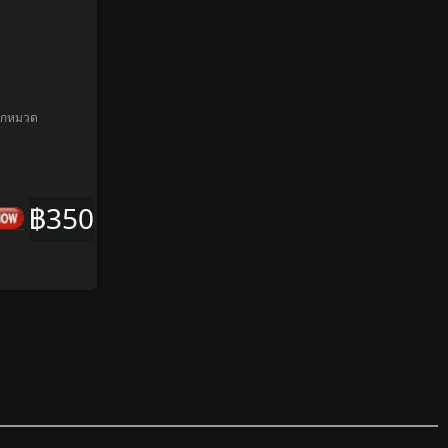
ุกหมวด
฿350