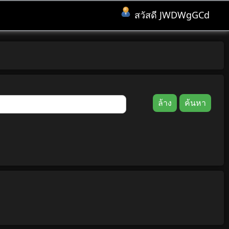
สวัสดี JWDWgGCd