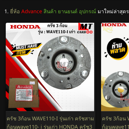
1.
ยี่ห้อ
Advance
สินค้า ยานยนต์ อุปกรณ์
มาใหม่ล่าสุด
ครัช 3ก้อน WAVE110-I รุ่นเก่า ครัชสาม
ครัช 3ก้อน 
ก้อนwave110- i รุ่นเก่า HONDA ครัช3
ก้อนwave110