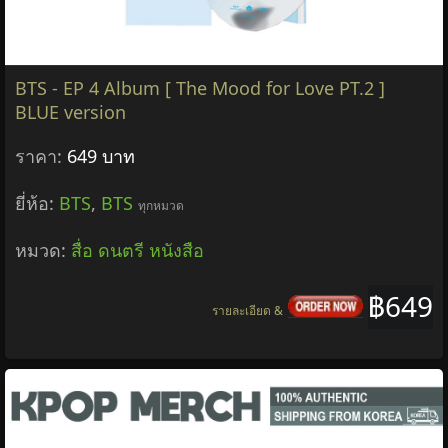
BTS - EP 4 Album [ The Mood for Love PT.2 ]
BLUE version
ราคา:
649 บาท
ยี่ห้อ:
BTS
,
BTS
ทุกหมวด
หมวด:
สื่อ ดนตรี หนังสือ
฿649
รายละเอียด &