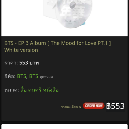
BTS - EP 3 Album [ The Mood for Love PT.1 ]
White version
ราคา:
553 บาท
ยี่ห้อ:
BTS
,
BTS
ทุกหมวด
หมวด:
สื่อ ดนตรี หนังสือ
฿553
รายละเอียด &