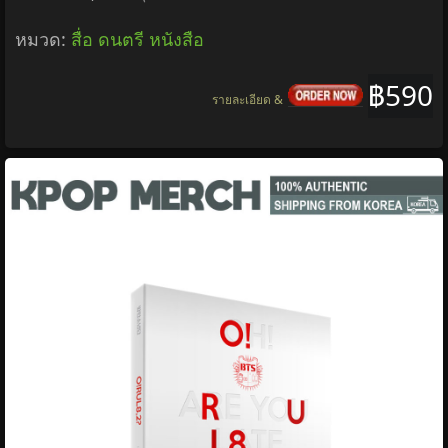
หมวด:
สื่อ ดนตรี หนังสือ
฿590
รายละเอียด &