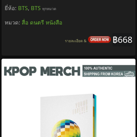
ยี่ห้อ:
BTS
,
BTS
ทุกหมวด
หมวด:
สื่อ ดนตรี หนังสือ
฿668
รายละเอียด &