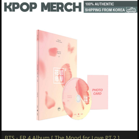
BTS - EP 4 Album [ The Mood for Love PT.2 ]