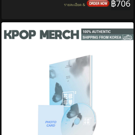
฿706
รายละเอียด &