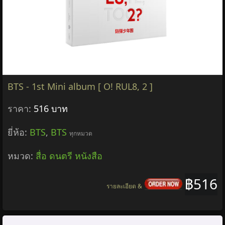
BTS - 1st Mini album [ O! RUL8, 2 ]
ราคา:
516 บาท
ยี่ห้อ:
BTS
,
BTS
ทุกหมวด
หมวด:
สื่อ ดนตรี หนังสือ
฿516
รายละเอียด &