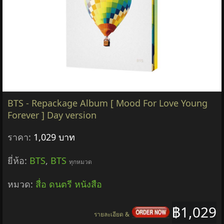
BTS - Repackage Album [ Mood For Love Young
Forever ] Day version
ราคา:
1,029 บาท
ยี่ห้อ:
BTS
,
BTS
ทุกหมวด
หมวด:
สื่อ ดนตรี หนังสือ
฿1,029
รายละเอียด &