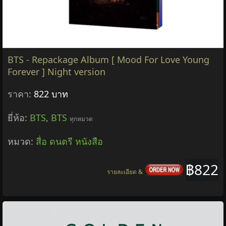
BTS - Repackage Album [ Mood For Love Young
Forever ] Night version
ราคา:
822 บาท
ยี่ห้อ:
BTS
,
BTS
ทุกหมวด
หมวด:
สื่อ ดนตรี หนังสือ
฿822
รายละเอียด &