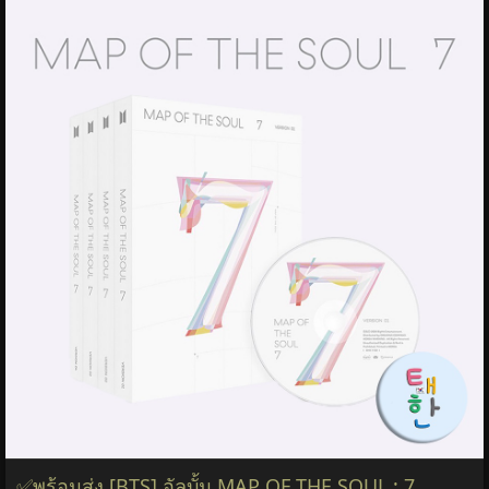
✅พร้อมส่ง [BTS] อัลบั้ม MAP OF THE SOUL : 7