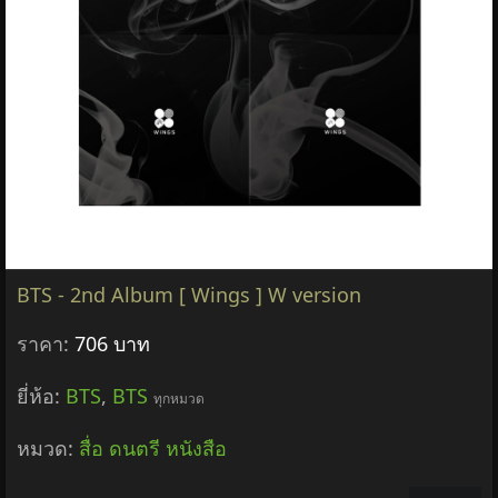
BTS - 2nd Album [ Wings ] W version
ราคา:
706 บาท
ยี่ห้อ:
BTS
,
BTS
ทุกหมวด
หมวด:
สื่อ ดนตรี หนังสือ