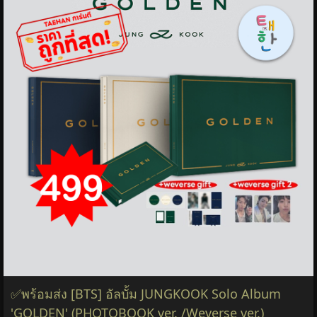
✅พร้อมส่ง [BTS] อัลบั้ม JUNGKOOK Solo Album
'GOLDEN' (PHOTOBOOK ver. /Weverse ver.)