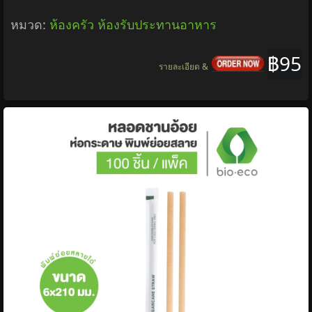
หมวด:
ห้องครัว ห้องรับประทานอาหาร
฿95
รายละเอียด &