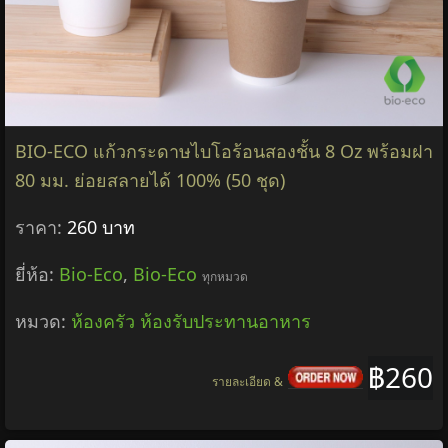
BIO-ECO แก้วกระดาษไบโอร้อนสองชั้น 8 Oz พร้อมฝา
80 มม. ย่อยสลายได้ 100% (50 ชุด)
ราคา:
260 บาท
ยี่ห้อ:
Bio-Eco
,
Bio-Eco
ทุกหมวด
หมวด:
ห้องครัว ห้องรับประทานอาหาร
฿260
รายละเอียด &