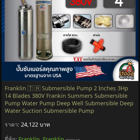
Franklin 🇹 🇭 Submersible Pump 2 Inches 3Hp
14 Blades 380V Frankin Summers Submersible
Pump Water Pump Deep Well Submersible Deep
Water Suction Submersible Pump
ราคา:
24,122 บาท
ยี่ห้อ:
Franklin
,
Franklin
ทุกหมวด