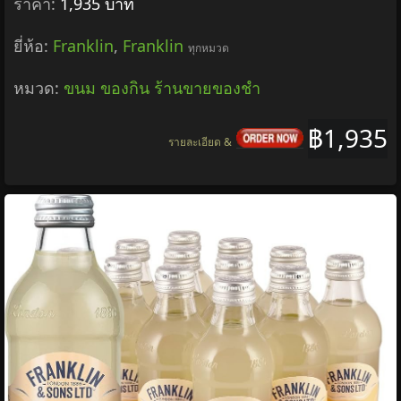
ราคา:
1,935 บาท
ยี่ห้อ:
Franklin
,
Franklin
ทุกหมวด
หมวด:
ขนม ของกิน ร้านขายของชำ
฿1,935
รายละเอียด &