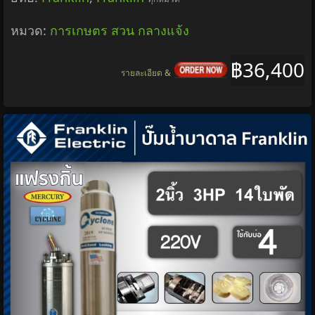
หมวด:
การเกษตร สวน กลางแจ้ง
฿36,400
รายละเอียด &