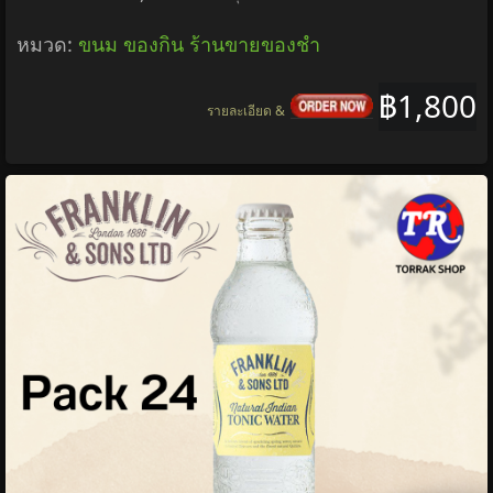
หมวด:
ขนม ของกิน ร้านขายของชำ
฿1,800
รายละเอียด &