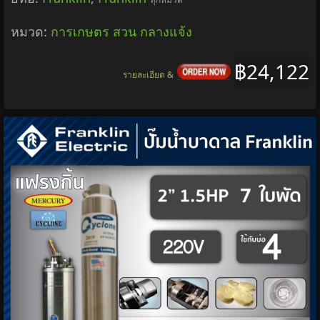
หมวด:
การเกษตร สวน กลางแจ้ง
฿24,122
รายละเอียด &