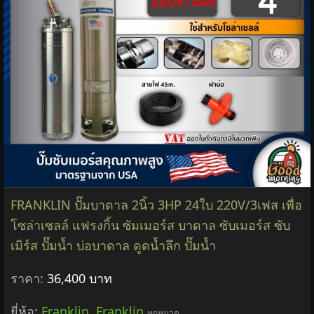
FRANKLIN ปั๊มบาดาล 2นิ้ว 3HP 24ใบ 220V/3เฟส เพื่อ
โซล่าเซลล์ แฟรงกิ้น ซัมเมอร์ส บาดาล ซับเมอร์ส ซับ
เมิร์ส ปั๊มน้ำ บ่อบาดาล ดูดน้ำลึก ปั๊มน้ำ
ราคา:
36,400 บาท
ยี่ห้อ:
Franklin
,
Franklin
ทุกหมวด