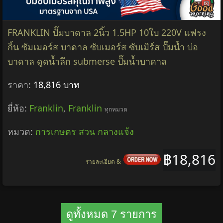
FRANKLIN ปั๊มบาดาล 2นิ้ว 1.5HP 10ใบ 220V แฟรง
กิ้น ซัมเมอร์ส บาดาล ซับเมอร์ส ซับเมิร์ส ปั๊มน้ำ บ่อ
บาดาล ดูดน้ำลึก submerse ปั๊มน้ำบาดาล
ราคา:
18,816 บาท
ยี่ห้อ:
Franklin
,
Franklin
ทุกหมวด
หมวด:
การเกษตร สวน กลางแจ้ง
฿18,816
รายละเอียด &
ดูทั้งหมด 7 รายการ