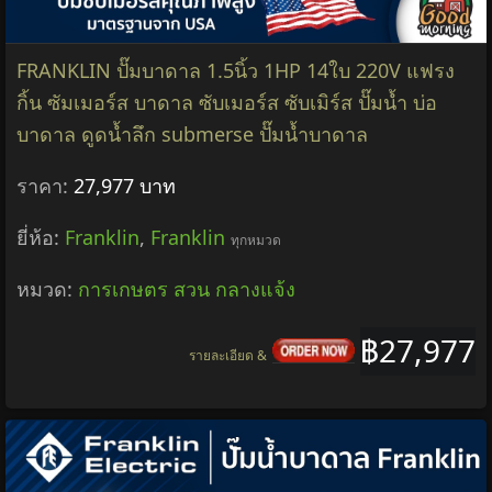
FRANKLIN ปั๊มบาดาล 1.5นิ้ว 1HP 14ใบ 220V แฟรง
กิ้น ซัมเมอร์ส บาดาล ซับเมอร์ส ซับเมิร์ส ปั๊มน้ำ บ่อ
บาดาล ดูดน้ำลึก submerse ปั๊มน้ำบาดาล
ราคา:
27,977 บาท
ยี่ห้อ:
Franklin
,
Franklin
ทุกหมวด
หมวด:
การเกษตร สวน กลางแจ้ง
฿27,977
รายละเอียด &