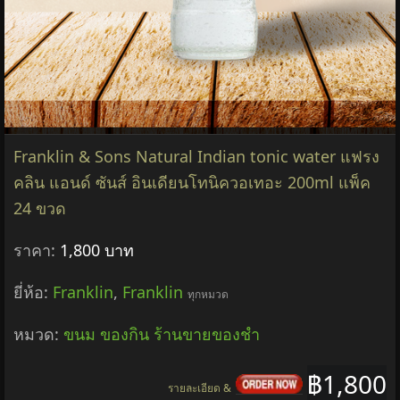
Franklin & Sons Natural Indian tonic water แฟรง
คลิน แอนด์ ซันส์ อินเดียนโทนิควอเทอะ 200ml แพ็ค
24 ขวด
ราคา:
1,800 บาท
ยี่ห้อ:
Franklin
,
Franklin
ทุกหมวด
หมวด:
ขนม ของกิน ร้านขายของชำ
฿1,800
รายละเอียด &