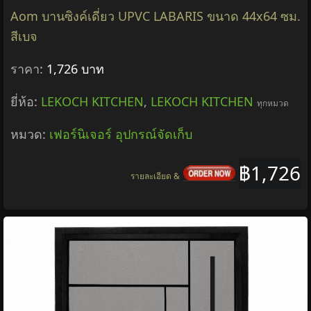
Aom บานซิงค์เดี่ยว UPVC LABARIS ขนาด 44x64 ซม.
สีเบจ
ราคา:
1,726 บาท
ยี่ห้อ:
LEKOCH KITCHEN
,
LEKOCH KITCHEN
ทุกหมวด
หมวด:
เฟอร์นิเจอร์ อุปกรณ์จัดเก็บ
฿1,726
รายละเอียด &