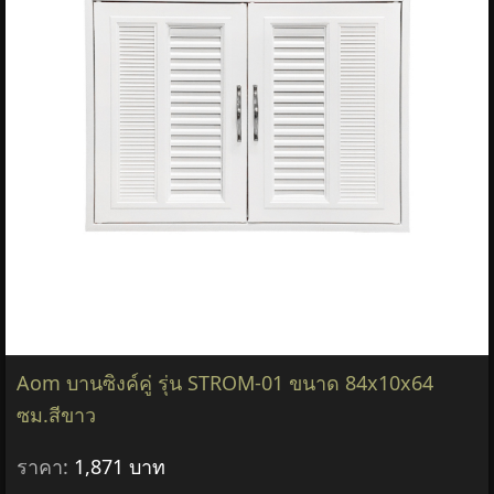
Aom บานซิงค์คู่ รุ่น STROM-01 ขนาด 84x10x64
ซม.สีขาว
ราคา:
1,871 บาท