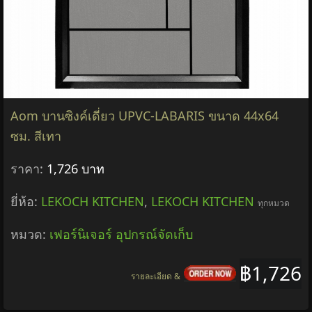
Aom บานซิงค์เดี่ยว UPVC-LABARIS ขนาด 44x64
ซม. สีเทา
ราคา:
1,726 บาท
ยี่ห้อ:
LEKOCH KITCHEN
,
LEKOCH KITCHEN
ทุกหมวด
หมวด:
เฟอร์นิเจอร์ อุปกรณ์จัดเก็บ
฿1,726
รายละเอียด &