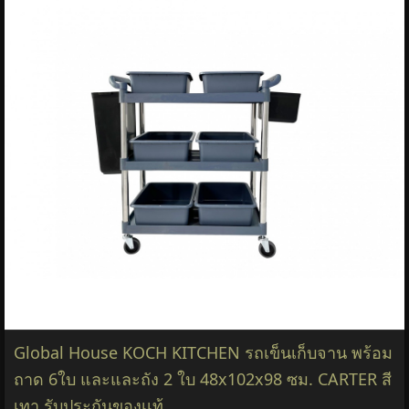
Global House KOCH KITCHEN รถเข็นเก็บจาน พร้อม
ถาด 6ใบ และและถัง 2 ใบ 48x102x98 ซม. CARTER สี
เทา รับประกันของเเท้