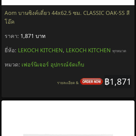
Aom บานซิงค์เดี่ยว 44x62.5 ซม. CLASSIC OAK-SS สี
โอ๊ค
ราคา:
1,871 บาท
ยี่ห้อ:
LEKOCH KITCHEN
,
LEKOCH KITCHEN
ทุกหมวด
หมวด:
เฟอร์นิเจอร์ อุปกรณ์จัดเก็บ
฿1,871
รายละเอียด &