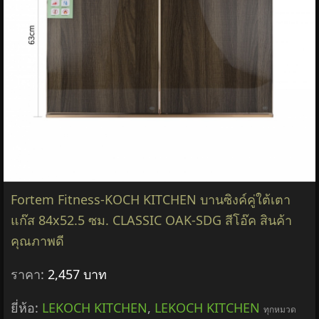
Fortem Fitness-KOCH KITCHEN บานซิงค์คู่ใต้เตา
แก๊ส 84x52.5 ซม. CLASSIC OAK-SDG สีโอ๊ค สินค้า
คุณภาพดี
ราคา:
2,457 บาท
ยี่ห้อ:
LEKOCH KITCHEN
,
LEKOCH KITCHEN
ทุกหมวด