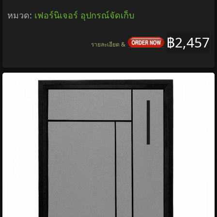
หมวด:
เฟอร์นิเจอร์ อุปกรณ์จัดเก็บ
฿2,457
รายละเอียด &