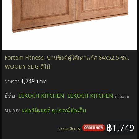
Fortem Fitness- บานซิงค์คู่ใต้เตาแก๊ส 84x52.5 ซม.
WOODY-SDG สีไม้
ราคา:
1,749 บาท
ยี่ห้อ:
LEKOCH KITCHEN
,
LEKOCH KITCHEN
ทุกหมวด
หมวด:
เฟอร์นิเจอร์ อุปกรณ์จัดเก็บ
฿1,749
รายละเอียด &