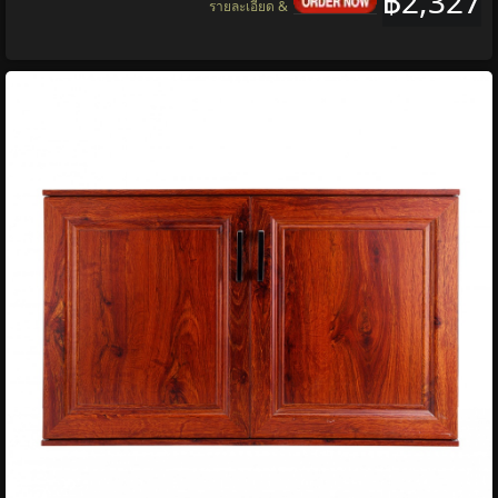
฿2,327
รายละเอียด &