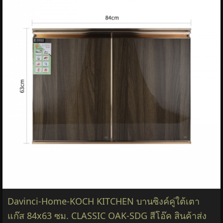
Davinci-Home-KOCH KITCHEN บานซิงค์คู่ใต้เตา
แก๊ส 84x63 ซม. CLASSIC OAK-SDG สีโอ๊ค สินค้าส่ง