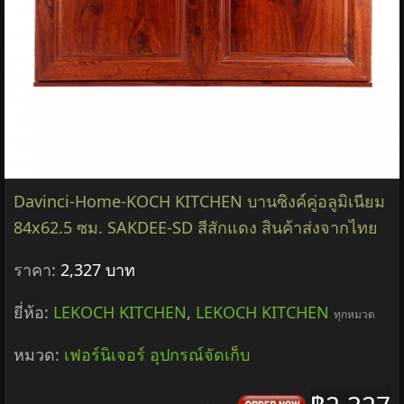
Davinci-Home-KOCH KITCHEN บานซิงค์คู่อลูมิเนียม
84x62.5 ซม. SAKDEE-SD สีสักแดง สินค้าส่งจากไทย
ราคา:
2,327 บาท
ยี่ห้อ:
LEKOCH KITCHEN
,
LEKOCH KITCHEN
ทุกหมวด
หมวด:
เฟอร์นิเจอร์ อุปกรณ์จัดเก็บ