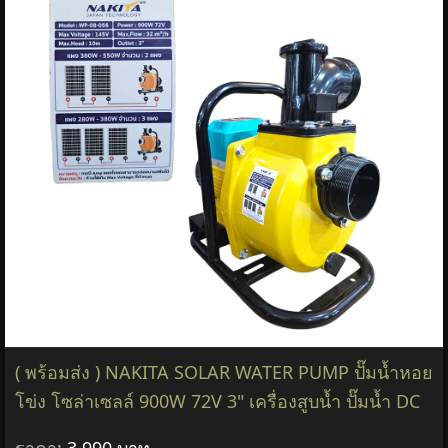
( พร้อมส่ง ) NAKITA SOLAR WATER PUMP ปั๊มน้ำหอย
โข่ง โซล่าเซลล์ 900W 72V 3" เครื่องสูบน้ำ ปั๊มน้ำ DC