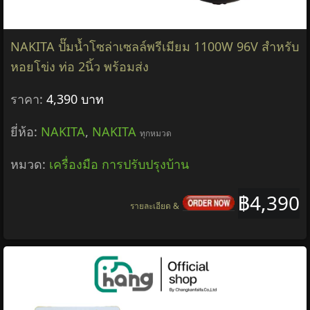
NAKITA ปั๊มน้ำโซล่าเซลล์พรีเมียม 1100W 96V สำหรับ
หอยโข่ง ท่อ 2นิ้ว พร้อมส่ง
ราคา:
4,390 บาท
ยี่ห้อ:
NAKITA
,
NAKITA
ทุกหมวด
หมวด:
เครื่องมือ การปรับปรุงบ้าน
฿4,390
รายละเอียด &