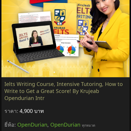
Ielts Writing Course, Intensive Tutoring, How to
Write to Get a Great Score! By Krujeab
Opendurian Intr
ราคา:
4,900 บาท
ยี่ห้อ:
OpenDurian
,
OpenDurian
ทุกหมวด