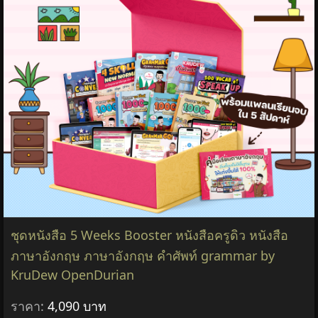
ชุดหนังสือ 5 Weeks Booster หนังสือครูดิว หนังสือ
ภาษาอังกฤษ ภาษาอังกฤษ คำศัพท์ grammar by
KruDew OpenDurian
ราคา:
4,090 บาท