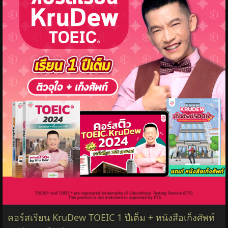
คอร์สเรียน KruDew TOEIC 1 ปีเต็ม + หนังสือเก็งศัพท์