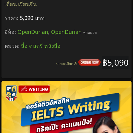
เดือน เรียนจีน
ราคา:
5,090 บาท
ยี่ห้อ:
OpenDurian
,
OpenDurian
ทุกหมวด
หมวด:
สื่อ ดนตรี หนังสือ
฿5,090
รายละเอียด &