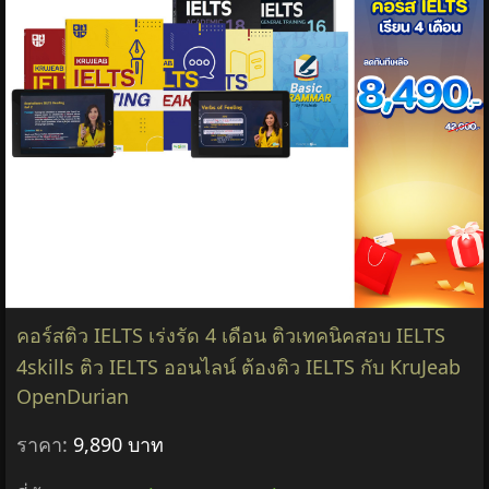
คอร์สติว IELTS เร่งรัด 4 เดือน ติวเทคนิคสอบ IELTS
4skills ติว IELTS ออนไลน์ ต้องติว IELTS กับ KruJeab
OpenDurian
ราคา:
9,890 บาท