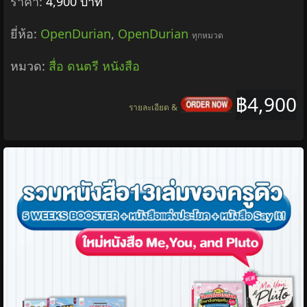
ราคา:
4,900 บาท
ยี่ห้อ:
OpenDurian
,
OpenDurian
ทุกหมวด
หมวด:
สื่อ ดนตรี หนังสือ
฿4,900
รายละเอียด &