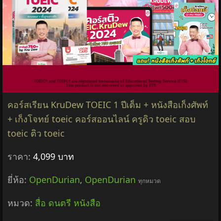
คอร์สเรียน KruDew TOEIC 1 ปีเต็ม + หนังสือเก็งศัพท์
+ เก็งโจทย์ toeic คอร์สออนไลน์ ครูดิว toeic สอบ
toeic ติว toeic
ราคา:
4,099 บาท
ยี่ห้อ:
OpenDurian
,
OpenDurian
ทุกหมวด
หมวด:
สื่อ ดนตรี หนังสือ