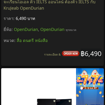
จะเรียนไอเอล ติว IELTS ออนไลน์ ต้องติว IELTS กับ
KruJeab OpenDurian
ราคา:
6,490 บาท
ยี่ห้อ:
OpenDurian
,
OpenDurian
ทุกหมวด
หมวด:
สื่อ ดนตรี หนังสือ
฿6,490
รายละเอียด &