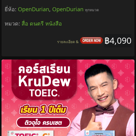
ยี่ห้อ:
OpenDurian
,
OpenDurian
ทุกหมวด
หมวด:
สื่อ ดนตรี หนังสือ
฿4,090
รายละเอียด &