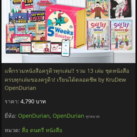
แพ็กรวมหนังสือครูดิวทุกเล่ม!! รวม 13 เล่ม ชุดหนังสือ
ครบทุกเล่มของครูดิว! เรียนได้ตลอดชีพ by KruDew
OpenDurian
ราคา:
4,790 บาท
ยี่ห้อ:
OpenDurian
,
OpenDurian
ทุกหมวด
หมวด:
สื่อ ดนตรี หนังสือ