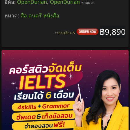
ยี่ห้อ:
OpenDurian
,
OpenDurian
ทุกหมวด
หมวด:
สื่อ ดนตรี หนังสือ
฿9,890
รายละเอียด &