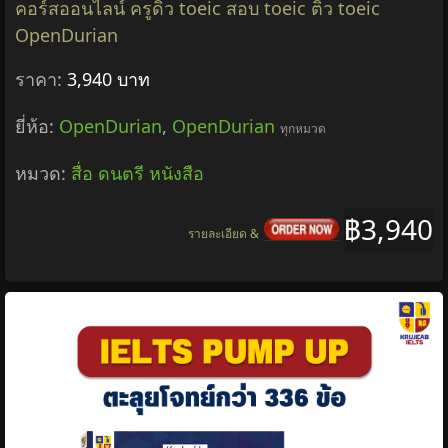
คอร์สออนไลน์ ครูดิว toeic สอบ toeic ติว toeic
OpenDurian
ราคา:
3,940 บาท
ยี่ห้อ:
OpenDurian
,
OpenDurian
ทุกหมวด
หมวด:
สื่อ ดนตรี หนังสือ
฿3,940
รายละเอียด &