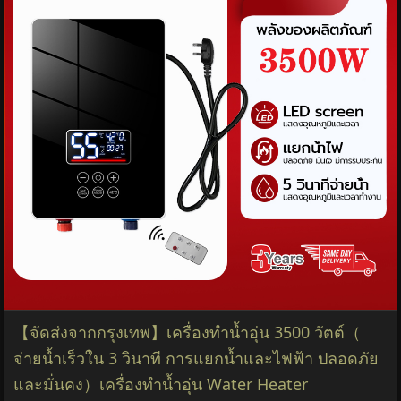
【จัดส่งจากกรุงเทพ】เครื่องทำน้ำอุ่น 3500 วัตต์（
จ่ายน้ำเร็วใน 3 วินาที การแยกน้ำและไฟฟ้า ปลอดภัย
และมั่นคง）เครื่องทำนํ้าอุ่น Water Heater