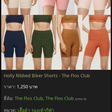
Holly Ribbed Biker Shorts - The Flos Club
ราคา:
1,250 บาท
ยี่ห้อ:
The Flos Club
,
The Flos Club
ทุกหมวด
หมวด:
เสื้อผ้า รองเท้ากีฬา