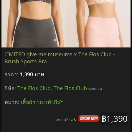
LIMITED give.me.museums x The Flos Club -
Brush Sports Bra
ราคา:
1,390 บาท
ยี่ห้อ:
The Flos Club
,
The Flos Club
ทุกหมวด
หมวด:
เสื้อผ้า รองเท้ากีฬา
฿1,390
รายละเอียด &