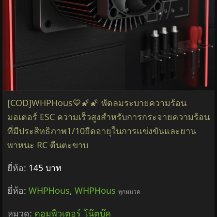
[COD]WHPHous💙🌠🌠 พัดลมระบายความร้อน
มอเตอร์ ESC ความเร็วสูงสำหรับการกระจายความร้อน
ที่มีประสิทธิภาพ1/10ยืดอายุในการแข่งขันและยาน
พาหนะ RC ตีนตะขาบ
ยี่ห้อ:
145 บาท
ยี่ห้อ:
WHPHous
,
WHPHous
ทุกหมวด
หมวด:
คอมพิวเตอร์ โน๊ตบุ๊ค