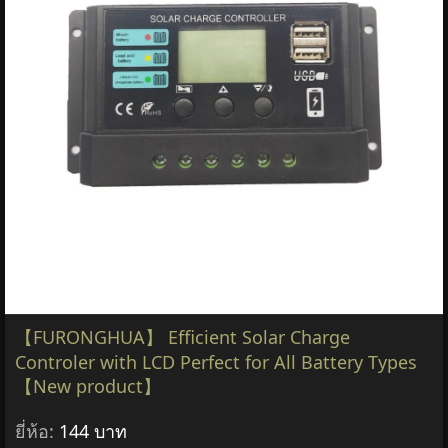
【FURONGHUA】 Efficient Solar Charge
Controler with LCD Perfect for All Battery Types
【New product】
ยี่ห้อ:
144 บาท