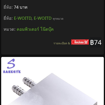
ยี่ห้อ:
74 บาท
ยี่ห้อ:
E-WOITD
,
E-WOITD
ทุกหมวด
หมวด:
คอมพิวเตอร์ โน๊ตบุ๊ค
฿74
รายละเอียด &