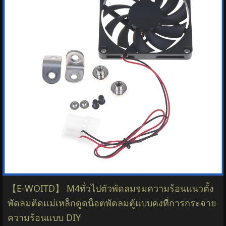
【E-WOITD】 M4ทั่วไปตัวพัดลมจมความร้อนแนวตั้ง
พัดลมติดแม่เหล็กดูดน็อตพัดลมตู้แบบคงที่การกระจาย
ความร้อนแบบ DIY