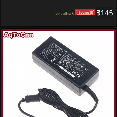
฿145
รายละเอียด &