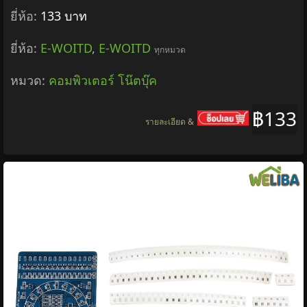
ยี่ห้อ:
133 บาท
ยี่ห้อ:
E-WOITD
,
E-WOITD
ทุกหมวด
หมวด:
คอมพิวเตอร์ โน๊ตบุ๊ค
฿133
รายละเอียด &