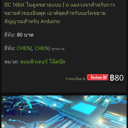
IIC 16bit โมดูลขยายแบบ I o แผงวงจรสำหรับการ
ขยายตัวของอินพุต เอาต์พุตสำหรับบอร์ดขยาย
สัญญาณสำหรับ Arduino
ยี่ห้อ:
80 บาท
ยี่ห้อ:
CHENJ
,
CHENJ
ทุกหมวด
หมวด:
คอมพิวเตอร์ โน๊ตบุ๊ค
฿80
รายละเอียด &