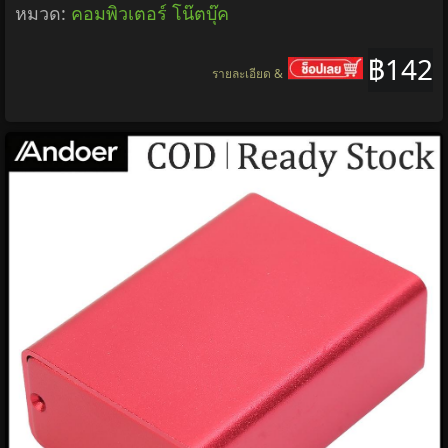
หมวด:
คอมพิวเตอร์ โน๊ตบุ๊ค
฿142
รายละเอียด &