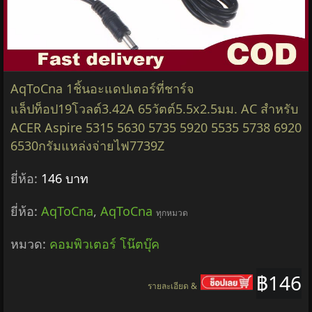
AqToCna 1ชิ้นอะแดปเตอร์ที่ชาร์จ
แล็ปท็อป19โวลต์3.42A 65วัตต์5.5x2.5มม. AC สำหรับ
ACER Aspire 5315 5630 5735 5920 5535 5738 6920
6530กรัมแหล่งจ่ายไฟ7739Z
ยี่ห้อ:
146 บาท
ยี่ห้อ:
AqToCna
,
AqToCna
ทุกหมวด
หมวด:
คอมพิวเตอร์ โน๊ตบุ๊ค
฿146
รายละเอียด &