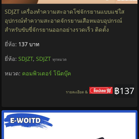
SDJZT เครื่องทำความสะอาดโซ่จักรยานแบบแช่ใส
อุปกรณ์ทำความสะอาดจักรยานเสือหมอบอุปกรณ์
สำหรับขับขี่จักรยานออกอย่างรวดเร็ว ติดตั้ง
ยี่ห้อ:
137 บาท
ยี่ห้อ:
SDJZT
,
SDJZT
ทุกหมวด
หมวด:
คอมพิวเตอร์ โน๊ตบุ๊ค
฿137
รายละเอียด &