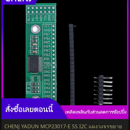
CHENJ YADUN MCP23017-E SS I2C แผงวงจรขยาย