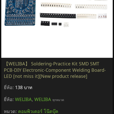
【WELIBA】 Soldering-Practice Kit SMD SMT
PCB-DIY Electronic-Component Welding Board-
LED [not miss it][New product release]
ยี่ห้อ:
138 บาท
ยี่ห้อ:
WELIBA
,
WELIBA
ทุกหมวด
หมวด:
คอมพิวเตอร์ โน๊ตบุ๊ค