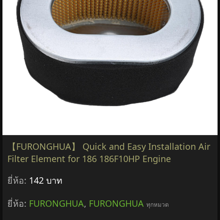
【FURONGHUA】 Quick and Easy Installation Air
Filter Element for 186 186F10HP Engine
ยี่ห้อ:
142 บาท
ยี่ห้อ:
FURONGHUA
,
FURONGHUA
ทุกหมวด