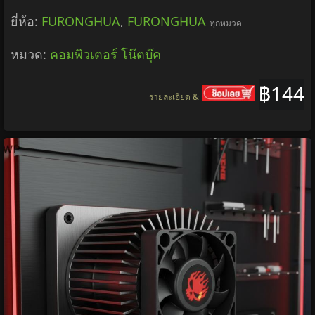
ยี่ห้อ:
FURONGHUA
,
FURONGHUA
ทุกหมวด
หมวด:
คอมพิวเตอร์ โน๊ตบุ๊ค
฿144
รายละเอียด &