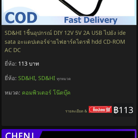
SD&HI 1ชิ้นอุปกรณ์ DIY 12V 5V 2A USB ไปยัง ide
sata อะแดปเตอร์จ่ายไฟฮาร์ดไดรฟ์ hdd CD-ROM
AC DC
ยี่ห้อ:
113 บาท
ยี่ห้อ:
SD&HI
,
SD&HI
ทุกหมวด
หมวด:
คอมพิวเตอร์ โน๊ตบุ๊ค
฿113
รายละเอียด &