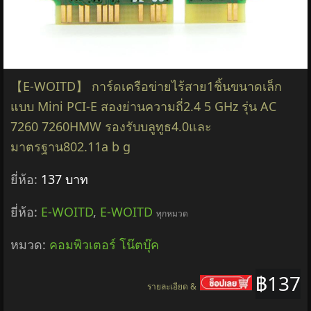
【E-WOITD】 การ์ดเครือข่ายไร้สาย1ชิ้นขนาดเล็ก
แบบ Mini PCI-E สองย่านความถี่2.4 5 GHz รุ่น AC
7260 7260HMW รองรับบลูทูธ4.0และ
มาตรฐาน802.11a b g
ยี่ห้อ:
137 บาท
ยี่ห้อ:
E-WOITD
,
E-WOITD
ทุกหมวด
หมวด:
คอมพิวเตอร์ โน๊ตบุ๊ค
฿137
รายละเอียด &