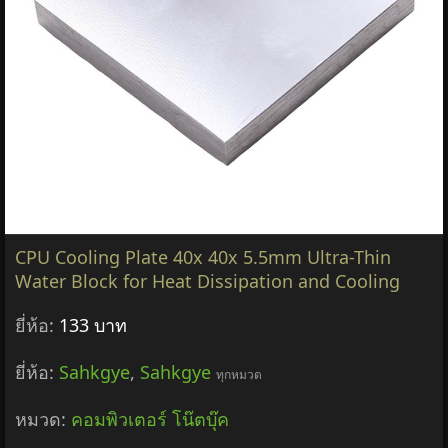
CPU Cooling Plate 40x 40x 5.5mm Ultra-Thin
Water Block for Heat Dissipation and Cooling
ยี่ห้อ:
133 บาท
ยี่ห้อ:
Sahkgye
,
Sahkgye
ทุกหมวด
หมวด:
คอมพิวเตอร์ โน๊ตบุ๊ค