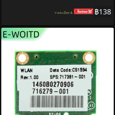
฿138
รายละเอียด &