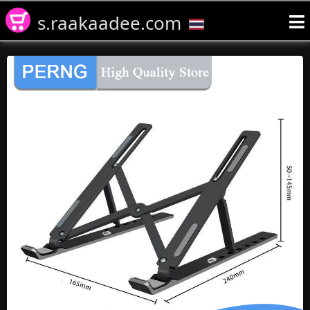
s.raakaadee.com