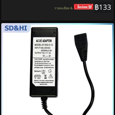
฿133
รายละเอียด &