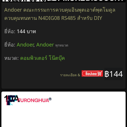
Andoer คณะกรรมการควบคุมอินพุตเอาต์พุตโมดูล
ควบคุมทนทาน N4DIG08 RS485 สำหรับ DIY
ยี่ห้อ:
144 บาท
ยี่ห้อ:
Andoer
,
Andoer
ทุกหมวด
หมวด:
คอมพิวเตอร์ โน๊ตบุ๊ค
฿144
รายละเอียด &