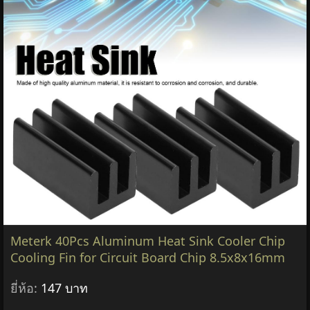
Meterk 40Pcs Aluminum Heat Sink Cooler Chip
Cooling Fin for Circuit Board Chip 8.5x8x16mm
ยี่ห้อ:
147 บาท