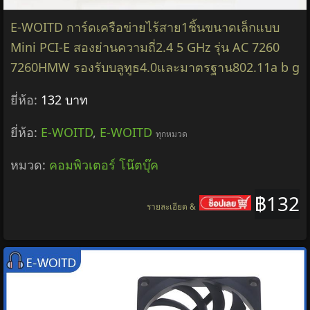
E-WOITD การ์ดเครือข่ายไร้สาย1ชิ้นขนาดเล็กแบบ
Mini PCI-E สองย่านความถี่2.4 5 GHz รุ่น AC 7260
7260HMW รองรับบลูทูธ4.0และมาตรฐาน802.11a b g
ยี่ห้อ:
132 บาท
ยี่ห้อ:
E-WOITD
,
E-WOITD
ทุกหมวด
หมวด:
คอมพิวเตอร์ โน๊ตบุ๊ค
฿132
รายละเอียด &