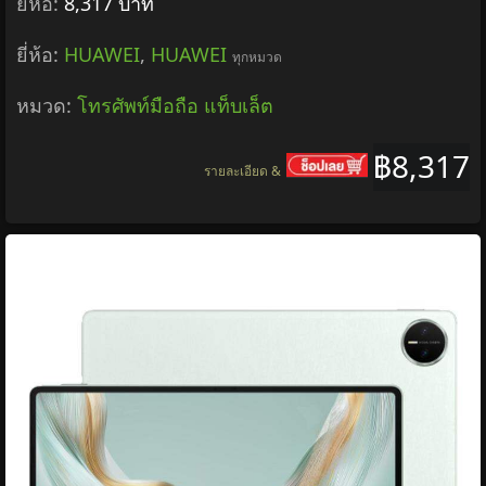
ยี่ห้อ:
8,317 บาท
ยี่ห้อ:
HUAWEI
,
HUAWEI
ทุกหมวด
หมวด:
โทรศัพท์มือถือ แท็บเล็ต
฿8,317
รายละเอียด &