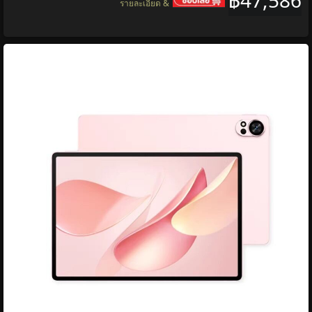
฿47,586
รายละเอียด &