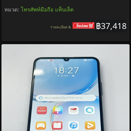
หมวด:
โทรศัพท์มือถือ แท็บเล็ต
฿37,418
รายละเอียด &