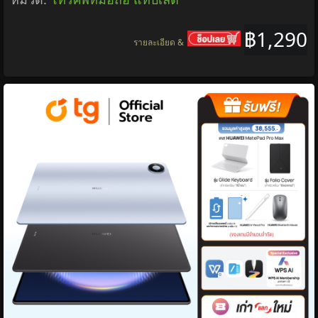
฿1,290
รายละเอียด &