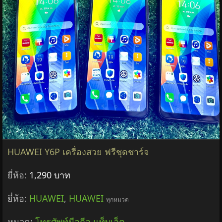
HUAWEI Y6P เครื่องสวย ฟรีชุดชาร์จ
ยี่ห้อ:
1,290 บาท
ยี่ห้อ:
HUAWEI
,
HUAWEI
ทุกหมวด
หมวด:
โทรศัพท์มือถือ แท็บเล็ต