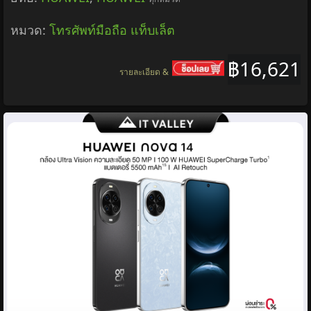
หมวด:
โทรศัพท์มือถือ แท็บเล็ต
฿16,621
รายละเอียด &