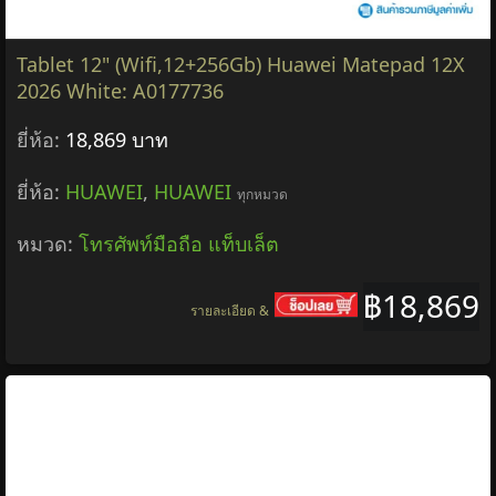
Tablet 12" (Wifi,12+256Gb) Huawei Matepad 12X
2026 White: A0177736
ยี่ห้อ:
18,869 บาท
ยี่ห้อ:
HUAWEI
,
HUAWEI
ทุกหมวด
หมวด:
โทรศัพท์มือถือ แท็บเล็ต
฿18,869
รายละเอียด &