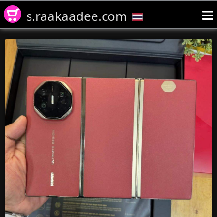
s.raakaadee.com