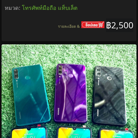
หมวด:
โทรศัพท์มือถือ แท็บเล็ต
฿2,500
รายละเอียด &