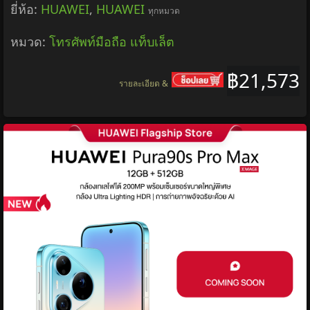
ยี่ห้อ:
HUAWEI
,
HUAWEI
ทุกหมวด
หมวด:
โทรศัพท์มือถือ แท็บเล็ต
฿21,573
รายละเอียด &