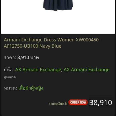
Armani Exchange Dress Women XW000450-
AF12750-UB100 Navy Blue
ราคา:
8,910 บาท
ยี่ห้อ:
AX Armani Exchange
,
AX Armani Exchange
ทุกหมวด
หมวด:
เสื้อผ้าผู้หญิง
฿8,910
รายละเอียด &