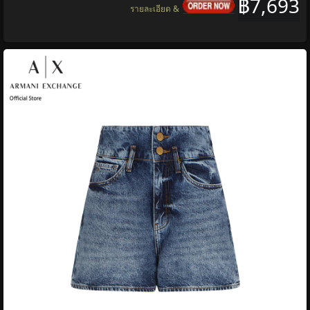
฿7,693
รายละเอียด &