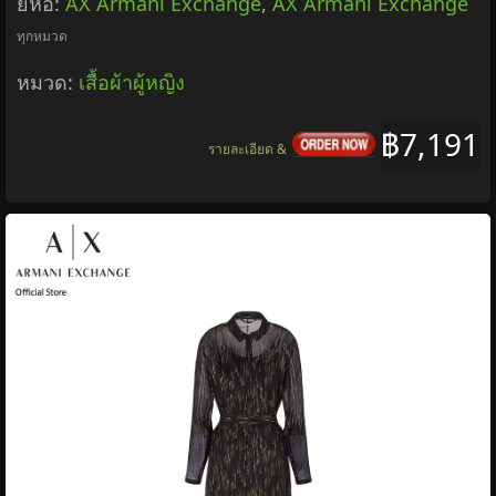
ยี่ห้อ:
AX Armani Exchange
,
AX Armani Exchange
ทุกหมวด
หมวด:
เสื้อผ้าผู้หญิง
฿7,191
รายละเอียด &