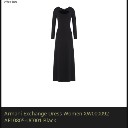
Armani Exchange Dress Women XW000092-
AF10805-UC001 Black