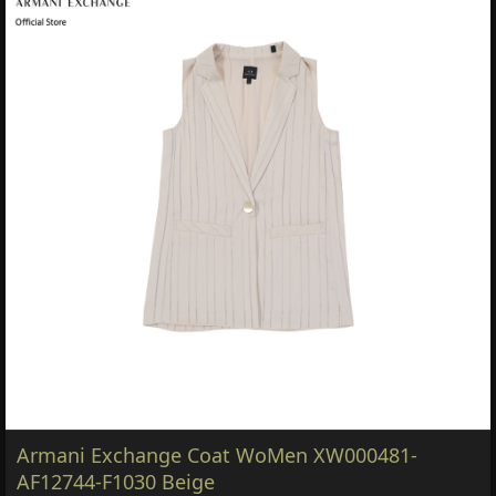
Armani Exchange Coat WoMen XW000481-
AF12744-F1030 Beige