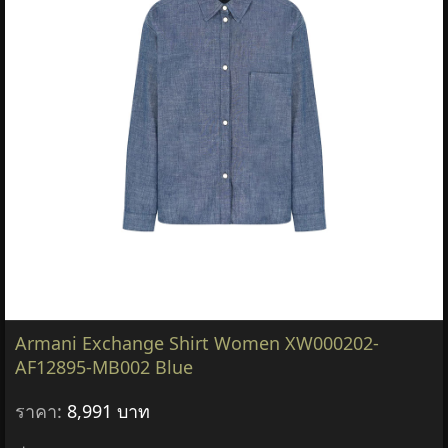
Armani Exchange Shirt Women XW000202-
AF12895-MB002 Blue
ราคา:
8,991 บาท