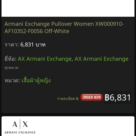
Armani Exchange Pullover Women XW000910-
AF10352-F0056 Off-White
ราคา:
6,831 บาท
ยี่ห้อ:
AX Armani Exchange
,
AX Armani Exchange
ทุกหมวด
หมวด:
เสื้อผ้าผู้หญิง
฿6,831
รายละเอียด &