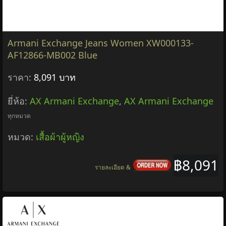
Armani Exchange Jeans Women XW000133-
AF12866-MB002 Blue
ราคา:
8,091 บาท
ยี่ห้อ:
AX Armani Exchange
,
AX Armani Exchange
ทุกหมวด
หมวด:
เสื้อผ้าผู้หญิง
฿8,091
รายละเอียด &