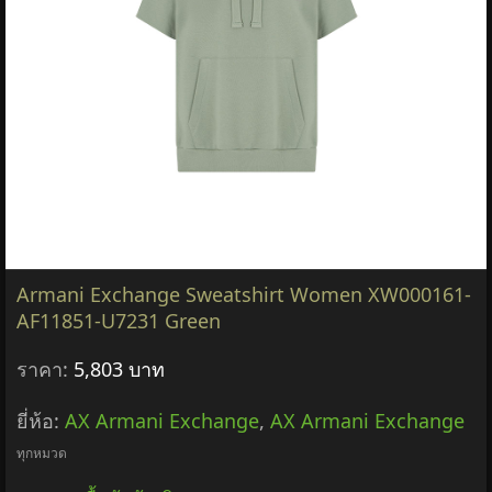
Armani Exchange Sweatshirt Women XW000161-
AF11851-U7231 Green
ราคา:
5,803 บาท
ยี่ห้อ:
AX Armani Exchange
,
AX Armani Exchange
ทุกหมวด