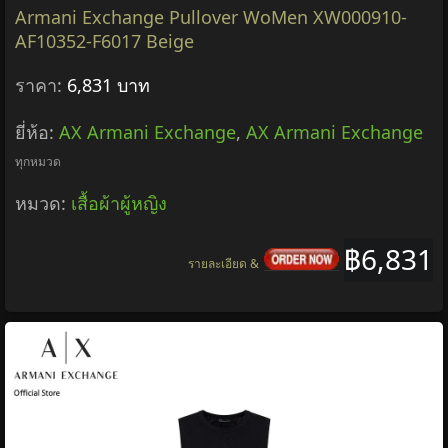
Armani Exchange Pullover WoMen XW000910-
AF10352-F6017 Beige
ราคา:
6,831 บาท
ยี่ห้อ:
AX Armani Exchange
,
AX Armani Exchange
ทุกหมวด
หมวด:
เสื้อผ้าผู้หญิง
฿6,831
รายละเอียด &