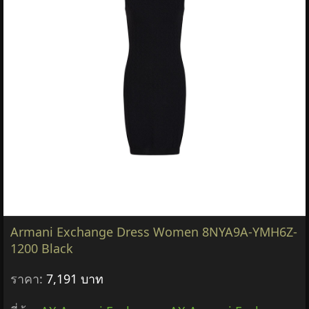
Armani Exchange Dress Women 8NYA9A-YMH6Z-
1200 Black
ราคา:
7,191 บาท