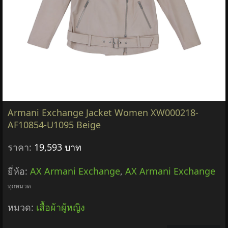
Armani Exchange Jacket Women XW000218-
AF10854-U1095 Beige
ราคา:
19,593 บาท
ยี่ห้อ:
AX Armani Exchange
,
AX Armani Exchange
ทุกหมวด
หมวด:
เสื้อผ้าผู้หญิง