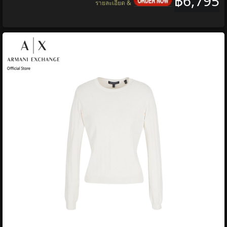
฿6,795
รายละเอียด &