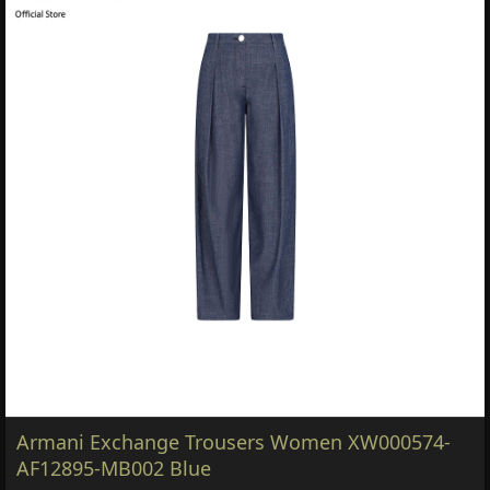
Armani Exchange Trousers Women XW000574-
AF12895-MB002 Blue