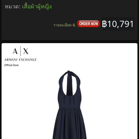
หมวด:
เสื้อผ้าผู้หญิง
฿10,791
รายละเอียด &