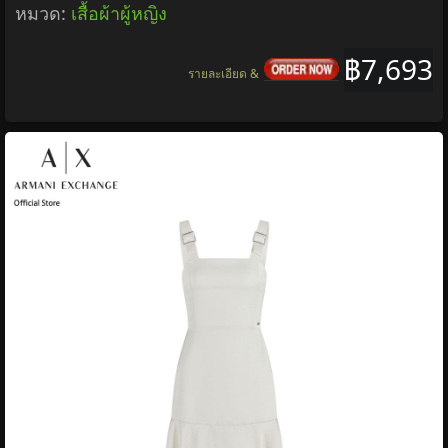
หมวด:
เสื้อผ้าผู้หญิง
฿7,693
รายละเอียด &