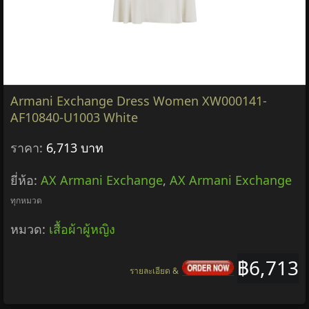
Armani Exchange Dress Women XW000141-
AF10840-U1003 White
ราคา:
6,713 บาท
ยี่ห้อ:
AX Armani Exchange
,
AX Armani Exchange
ทุกหมวด
หมวด:
เสื้อผ้าผู้หญิง
฿6,713
รายละเอียด &