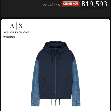
฿19,593
รายละเอียด &