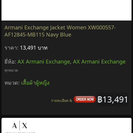
Armani Exchange Jacket Women XW000557-
AF12845-MB115 Navy Blue
ราคา:
13,491 บาท
ยี่ห้อ:
AX Armani Exchange
,
AX Armani Exchange
ทุกหมวด
หมวด:
เสื้อผ้าผู้หญิง
฿13,491
รายละเอียด &