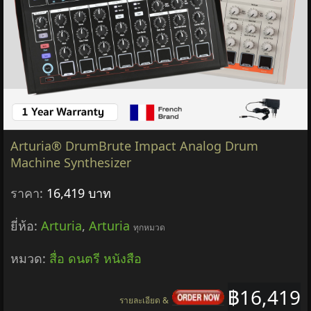
Arturia® DrumBrute Impact Analog Drum
Machine Synthesizer
ราคา:
16,419 บาท
ยี่ห้อ:
Arturia
,
Arturia
ทุกหมวด
หมวด:
สื่อ ดนตรี หนังสือ
฿16,419
รายละเอียด &