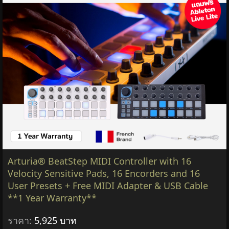
Arturia® BeatStep MIDI Controller with 16
Velocity Sensitive Pads, 16 Encorders and 16
User Presets + Free MIDI Adapter & USB Cable
**1 Year Warranty**
ราคา:
5,925 บาท