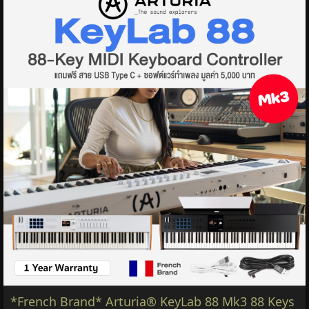
*French Brand* Arturia® KeyLab 88 Mk3 88 Keys