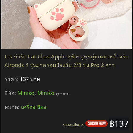
Ins น่ารัก Cat Claw Apple หูฟังบลูทูธนุ่มเหมาะสําหรับ
Airpods 4 รุ่นฝาครอบป้องกัน 2/3 รุ่น Pro 2 สาว
ราคา:
137 บาท
ยี่ห้อ:
Miniso
,
Miniso
ทุกหมวด
หมวด:
เครื่องเสียง
฿137
รายละเอียด &