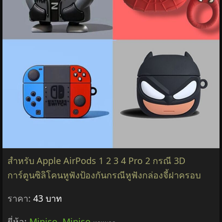
3D การ์ตูนสําหรับ Apple AirPods 1 2 3 Pro สําหรับ
AirPods Pro2 น่ารักหูฟังป้องกันกรณีหูฟังอุปกรณ์เสริม
ราคา:
80 บาท
ยี่ห้อ:
Miniso
,
Miniso
ทุกหมวด
หมวด:
เครื่องเสียง
฿80
รายละเอียด &