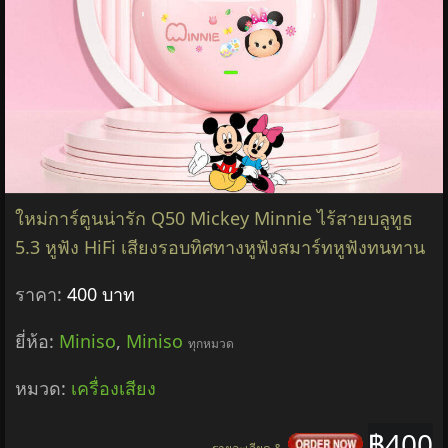
ใหม่การ์ตูนน่ารัก Q50 Mickey Minnie ไร้สายบลูทูธ
5.3 หูฟัง HiFi เสียงรอบทิศทางหูฟังสมาร์ทหูฟังทนทาน
ราคา:
400 บาท
ยี่ห้อ:
Miniso
,
Miniso
ทุกหมวด
หมวด:
เครื่องเสียง
฿400