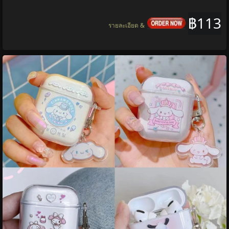
฿113
รายละเอียด &