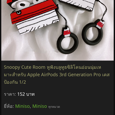
Snoopy Cute Room หูฟังบลูทูธซิลิโคนอ่อนนุ่มเห
มาะสําหรับ Apple AirPods 3rd Generation Pro เคส
ป้องกัน 1/2
ราคา:
152 บาท
ยี่ห้อ:
Miniso
,
Miniso
ทุกหมวด