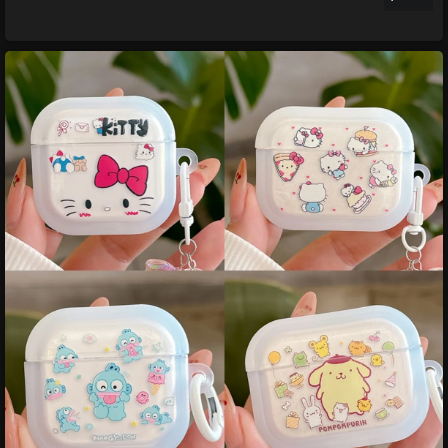
น่ารักการ์ตูนแมวในกล่องออกแบบ Tpu หูฟังบลูทูธสําห
รับ Airpods Pro 1st 2nd Generation เกราะป้องกัน
หญิงของขวัญ
ราคา:
64 บาท
ยี่ห้อ:
Miniso
,
Miniso
ทุกหมวด
หมวด:
เครื่องเสียง
฿64
รายละเอียด &