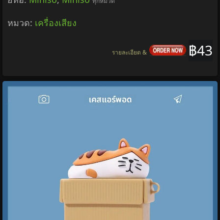
สําหรับ Apple AirPods 1 2 3 4 Pro 2 กรณี 3D
การ์ตูนซิลิโคนหูฟังป้องกันกรณีหูฟังกล่องจี้ฝาครอบ
ราคา:
43 บาท
ยี่ห้อ:
Miniso
,
Miniso
ทุกหมวด