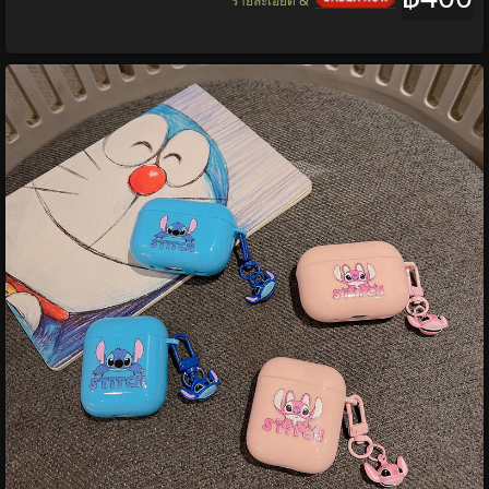
รายละเอียด &