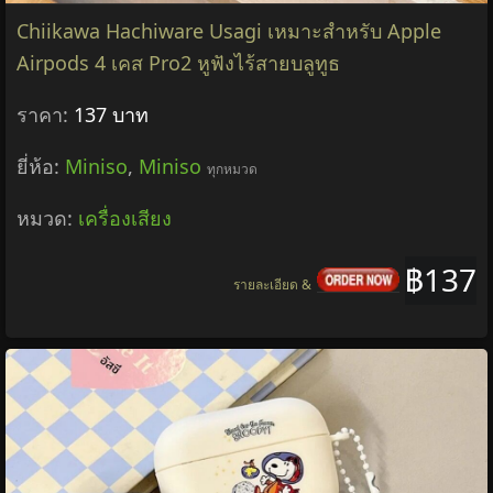
Chiikawa Hachiware Usagi เหมาะสําหรับ Apple
Airpods 4 เคส Pro2 หูฟังไร้สายบลูทูธ
ราคา:
137 บาท
ยี่ห้อ:
Miniso
,
Miniso
ทุกหมวด
หมวด:
เครื่องเสียง
฿137
รายละเอียด &