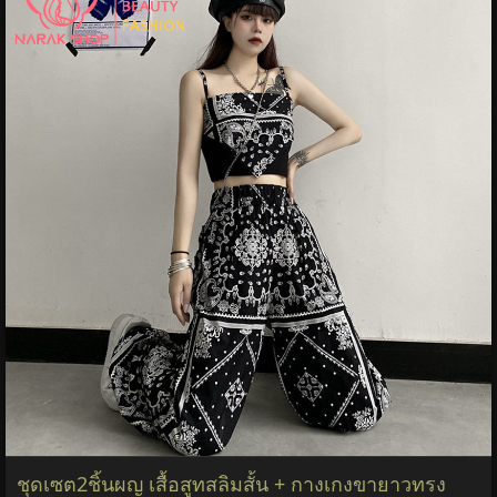
ชุดเซต2ชิ้นผญ เสื้อสูทสลิมสั้น + กางเกงขายาวทรง