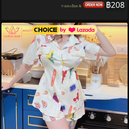
฿208
รายละเอียด &