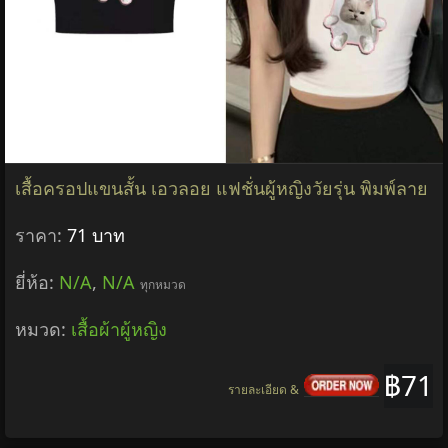
เสื้อครอปแขนสั้น เอวลอย แฟชั่นผู้หญิงวัยรุ่น พิมพ์ลาย
ราคา:
71 บาท
ยี่ห้อ:
N/A
,
N/A
ทุกหมวด
หมวด:
เสื้อผ้าผู้หญิง
฿71
รายละเอียด &