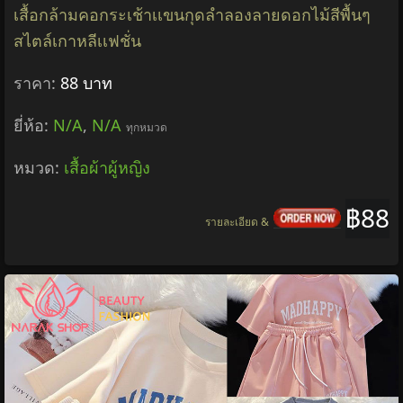
เสื้อกล้ามคอกระเช้าเเขนกุดลำลองลายดอกไม้สีพื้นๆ
สไตล์เกาหลีเเฟชั่น
ราคา:
88 บาท
ยี่ห้อ:
N/A
,
N/A
ทุกหมวด
หมวด:
เสื้อผ้าผู้หญิง
฿88
รายละเอียด &