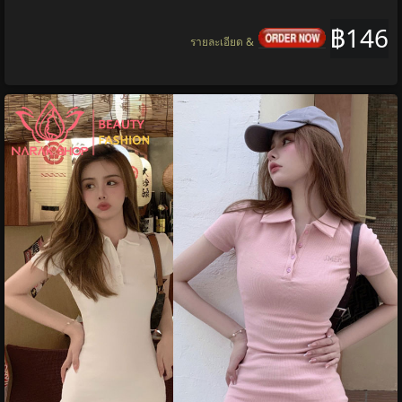
฿146
รายละเอียด &