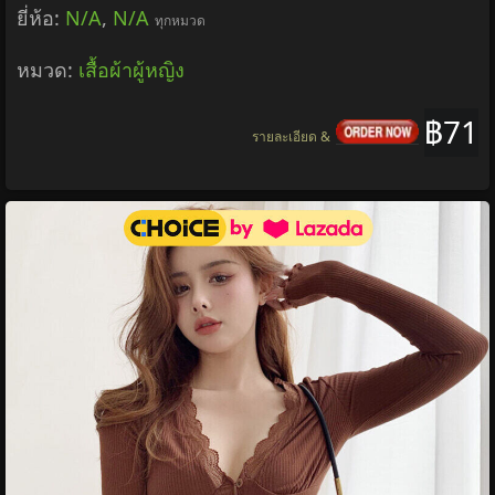
ยี่ห้อ:
N/A
,
N/A
ทุกหมวด
หมวด:
เสื้อผ้าผู้หญิง
฿71
รายละเอียด &