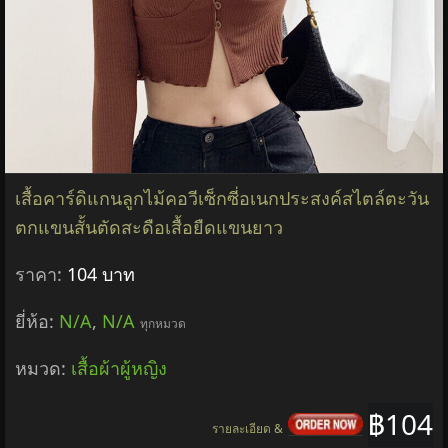
เสื้อคาร์ดิแกนลูกไม้คอวีเซ็กซี่อเนกประสงค์สไตล์ตะวัน
ตกแขนสั้นตัดสะดือเสื้อยืดแขนยาว
ราคา:
104 บาท
ยี่ห้อ:
N/A
,
N/A
ทุกหมวด
หมวด:
เสื้อผ้าผู้หญิง
฿104
รายละเอียด &