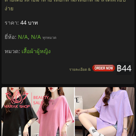
ง่าย
ราคา:
44 บาท
ยี่ห้อ:
N/A
,
N/A
ทุกหมวด
หมวด:
เสื้อผ้าผู้หญิง
฿44
รายละเอียด &