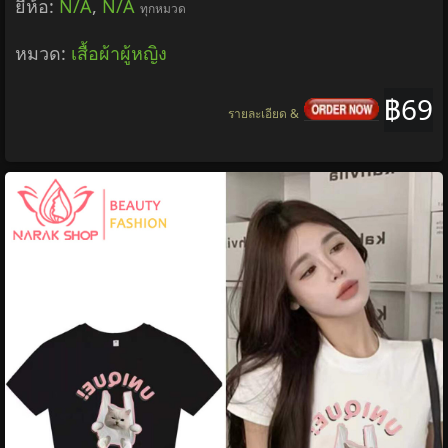
ยี่ห้อ:
N/A
,
N/A
ทุกหมวด
หมวด:
เสื้อผ้าผู้หญิง
฿69
รายละเอียด &