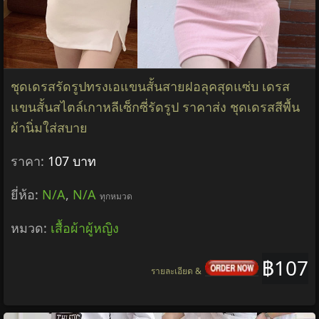
ชุดเดรสรัดรูปทรงเอแขนสั้นสายฝอลุคสุดแซ่บ เดรส
แขนสั้นสไตล์เกาหลีเซ็กซี่รัดรูป ราคาส่ง ชุดเดรสสีพื้น
ผ้านิ่มใส่สบาย
ราคา:
107 บาท
ยี่ห้อ:
N/A
,
N/A
ทุกหมวด
หมวด:
เสื้อผ้าผู้หญิง
฿107
รายละเอียด &