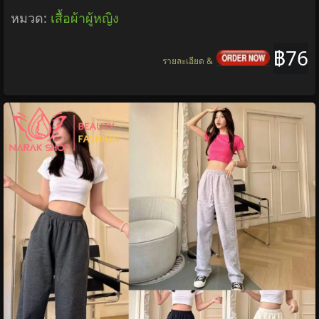
หมวด:
เสื้อผ้าผู้หญิง
฿76
รายละเอียด &