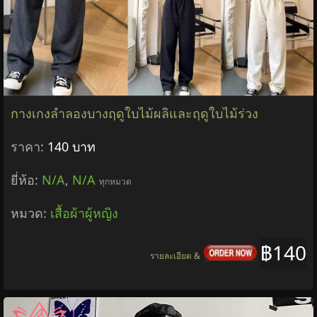
กางเกงลำลองบางฤดูใบไม้ผลิและฤดูใบไม้ร่วง
ราคา:
140 บาท
ยี่ห้อ:
N/A
,
N/A
ทุกหมวด
หมวด:
เสื้อผ้าผู้หญิง
฿140
รายละเอียด &