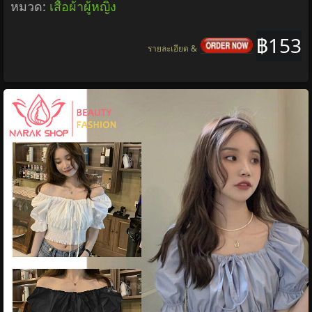
หมวด:
เสื้อผ้าผู้หญิง
฿153
รายละเอียด &