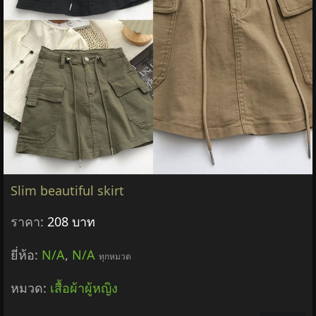
Slim beautiful skirt
ราคา:
208 บาท
ยี่ห้อ:
N/A
,
N/A
ทุกหมวด
หมวด:
เสื้อผ้าผู้หญิง