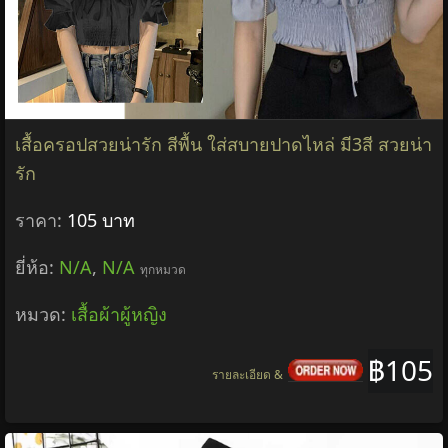
เสื้อครอปสวยน่ารัก สีพื้น ใส่สบายปาดไหล่ มี3สี สวยน่า
รัก
ราคา:
105 บาท
ยี่ห้อ:
N/A
,
N/A
ทุกหมวด
หมวด:
เสื้อผ้าผู้หญิง
฿105
รายละเอียด &