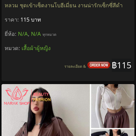
หลวม ชุดเข้าเซ็ตงานโบฮีเมี่ยน งานน่ารักเซ็กซี่สีดำ
ราคา:
115 บาท
ยี่ห้อ:
N/A
,
N/A
ทุกหมวด
หมวด:
เสื้อผ้าผู้หญิง
฿115
รายละเอียด &