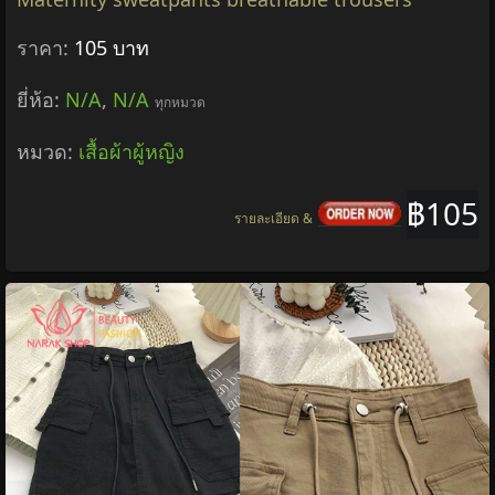
ราคา:
105 บาท
ยี่ห้อ:
N/A
,
N/A
ทุกหมวด
หมวด:
เสื้อผ้าผู้หญิง
฿105
รายละเอียด &