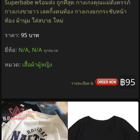
Superbabe พร้อมส่ง ถูกที่สุด กางเกงคุณแม่ตั้งครรภ์
กางเกงขายาว เลคกิ้งคนท้อง กางเกงยกกระชับหน้า
ท้อง ผ้านุ่ม ใส่สบาย ใหม่
ราคา:
95 บาท
ยี่ห้อ:
N/A
,
N/A
ทุกหมวด
หมวด:
เสื้อผ้าผู้หญิง
฿95
รายละเอียด &