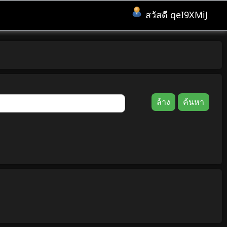
สวัสดี qeI9XMiJ