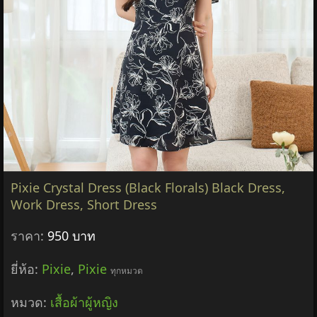
ราคา:
950 บาท
ยี่ห้อ:
Pixie
,
Pixie
ทุกหมวด
หมวด:
เสื้อผ้าผู้หญิง
฿950
รายละเอียด &