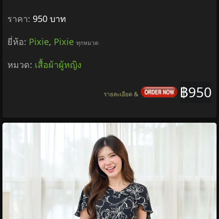
Pixie Bubble Dress (Cream) เดรสแขนตุ๊กตา เดรส
แขนพอง เดรสทำงาน