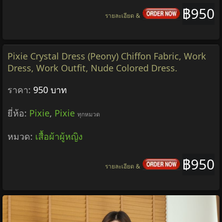
฿950
รายละเอียด &