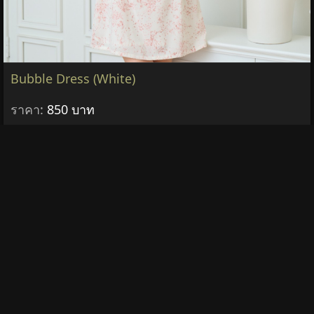
฿950
รายละเอียด &