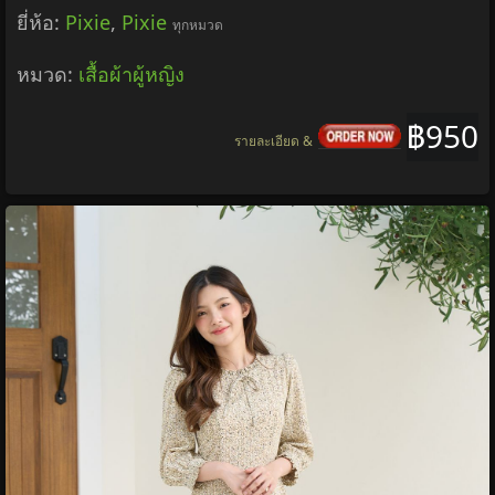
ยี่ห้อ:
Pixie
,
Pixie
ทุกหมวด
หมวด:
เสื้อผ้าผู้หญิง
฿950
รายละเอียด &