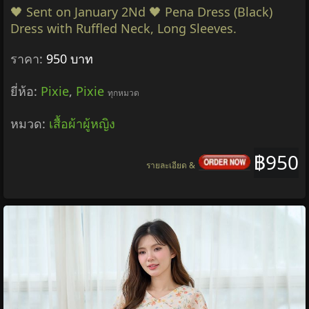
🖤 Sent on January 2Nd 🖤 Pena Dress (Black)
Dress with Ruffled Neck, Long Sleeves.
ราคา:
950 บาท
ยี่ห้อ:
Pixie
,
Pixie
ทุกหมวด
หมวด:
เสื้อผ้าผู้หญิง
฿950
รายละเอียด &