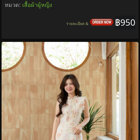
หมวด:
เสื้อผ้าผู้หญิง
฿950
รายละเอียด &