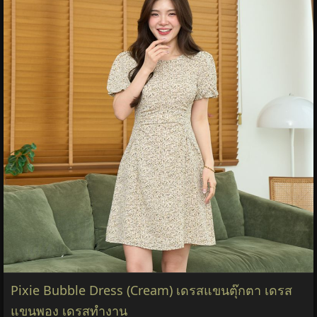
Pixie Crystal Dress (Peony) Chiffon Fabric, Work
Dress, Work Outfit, Nude Colored Dress.
ราคา:
950 บาท
ยี่ห้อ:
Pixie
,
Pixie
ทุกหมวด
หมวด:
เสื้อผ้าผู้หญิง
฿950
รายละเอียด &