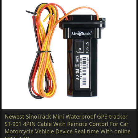
Newest SinoTrack Mini Waterproof GPS tracker
ST-901 4PIN Cable With Remote Contorl For Car
Motorcycle Vehicle Device Real time With online