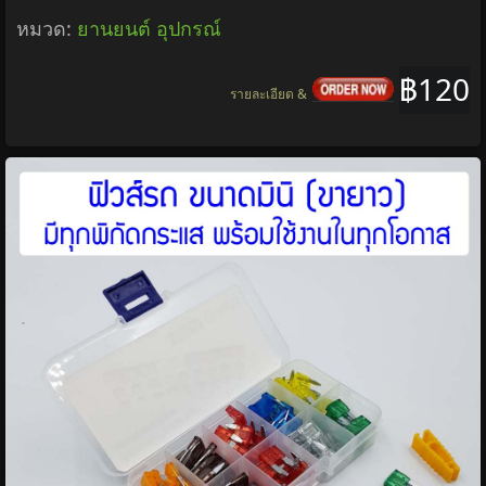
หมวด:
ยานยนต์ อุปกรณ์
฿120
รายละเอียด &