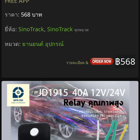
FREE APP
ราคา:
568 บาท
ยี่ห้อ:
SinoTrack
,
SinoTrack
ทุกหมวด
หมวด:
ยานยนต์ อุปกรณ์
฿568
รายละเอียด &