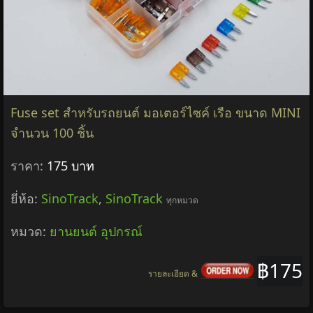
Fuse set สำหรับรถยนต์ มอเตอร์ไซค์ เรือ ขนาด MINI
จำนวน 100 ชิ้น
ราคา:
175 บาท
ยี่ห้อ:
SinoTrack
,
SinoTrack
ทุกหมวด
หมวด:
ยานยนต์ อุปกรณ์
฿175
รายละเอียด &