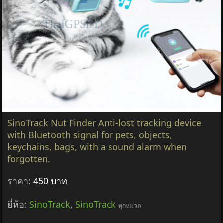
SinoTrack Nut Finder Anti-lost tracking device
with Bluetooth signal for pets, objects,
keychains, bags, with a sound alarm when
forgotten.
ราคา:
450 บาท
ยี่ห้อ:
SinoTrack
,
SinoTrack
ทุกหมวด